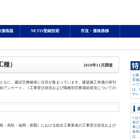
表価格版
NETIS登録技術
市況・価格推移
工種）
2018年11月調査
公園
育施
ともに、建設労務確保に注目が集まっています。建築施工単価の発刊
ープ
務需給アンケート」（工事受注状況および職種別労務需給状況についての
は、
やレ..
1.
発注
広島・高松・福岡・那覇）における総合工事業者の工事受注状況および
事に
基準
は、..