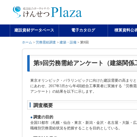
建設資材データベース
電子カタログ
積算資料公
ホーム
>
労務需給調査
>
建築・設備
> 第9回
第9回労務需給アンケート（建築関係
東京オリンピック・パラリンピックに向けた建設需要の高まりと
にあわせ、2017年3月から年4回総合工事業者に実施する「労
アンケート）の結果を以下に示します。
調査概要
●
調査の目的
全国11都市（札幌・仙台・東京・新潟・金沢・名古屋・大阪・
職種別労務需給状況を把握することを目的としている。