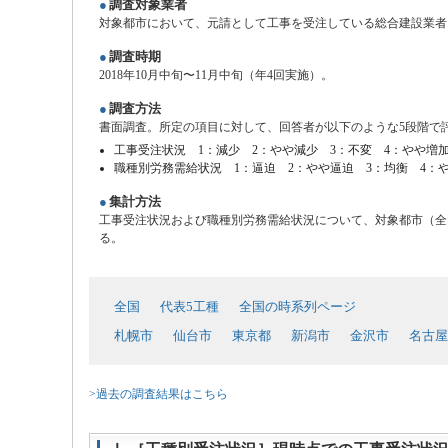
●
調査対象業者
対象都市において、元請として工事を受注している総合建設業者、
●
調査時期
2018年10月中旬〜11月中旬（年4回実施）。
●
調査方法
書面調査。所定の項目に対して、回答者が以下のような5段階で
工事受注状況 1：減少 2：やや減少 3：不変 4：やや増
職種別労務需給状況 1：逼迫 2：やや逼迫 3：均衡 4：
●
集計方法
工事受注状況および職種別労務需給状況について、対象都市（全
る。
全国
代表5工種
全国の時系列ページ
札幌市
仙台市
東京都
新潟市
金沢市
名古屋
>過去の調査結果はこちら