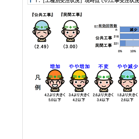
Ⅰ.［工種別受注状況］現時点での工事受注状