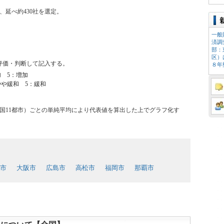
延べ約430社を選定。
一般
済調
部：
区）
評価・判断して記入する。
８年熊
加 5：増加
やや緩和 5：緩和
国11都市）ごとの単純平均により代表値を算出した上でグラフ化す
市
大阪市
広島市
高松市
福岡市
那覇市