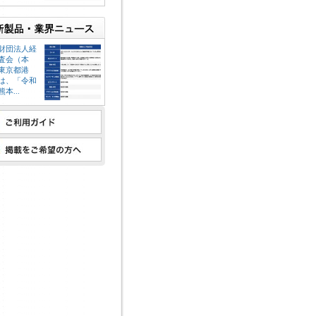
財団法人経
査会（本
東京都港
は、「令和
本...