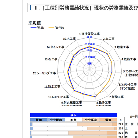
Ⅱ.［工種別労務需給状況］現状の労務需給及び