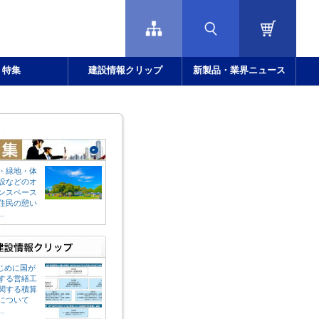
特集
建設情報クリップ
新製品・業界ニュース
・緑地・体
設などのオ
ンスペース
住民の憩い
.
はじめに国が
する営繕工
関する積算
について
.