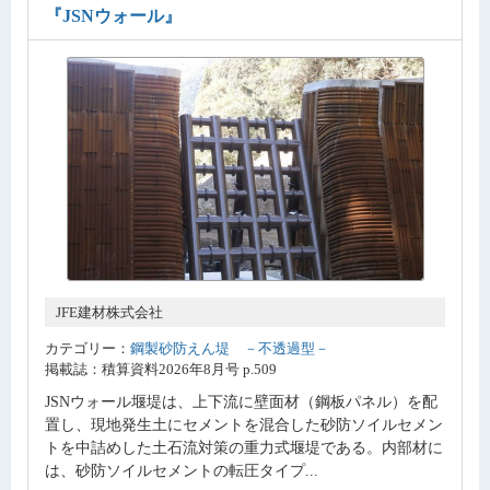
『JSNウォール』
JFE建材株式会社
カテゴリー：
鋼製砂防えん堤 －不透過型－
掲載誌：積算資料2026年8月号 p.509
JSNウォール堰堤は、上下流に壁面材（鋼板パネル）を配
置し、現地発生土にセメントを混合した砂防ソイルセメン
トを中詰めした土石流対策の重力式堰堤である。内部材に
は、砂防ソイルセメントの転圧タイプ...