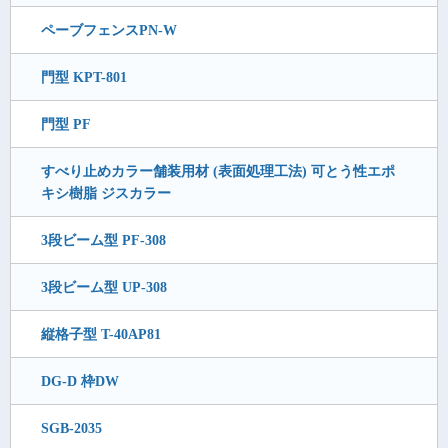
ペーブフェンスPN-W
門型 KPT-801
門型 PF
すべり止めカラー舗装用材 (表面処理工法) 可とう性エポ
キシ樹脂 ジスカラー
3段ビーム型 PF-308
3段ビーム型 UP-308
縦格子型 T-40AP81
DG-D 枠DW
SGB-2035