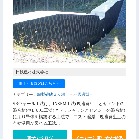
日鉄建材株式会社
電子カタログはこちら >
カテゴリー：
鋼製砂防えん堤 －不透過型－
SBウォール工法は、INSEM工法(現地発生土とセメントの
混合材)やL.U.C.工法(クラッシャランとセメントの混合材)
により壁体を構築する工法で、コスト縮減、現地発生土の
有効活用が図れる工法...
電子カタログ
メーカーに問い合わせる