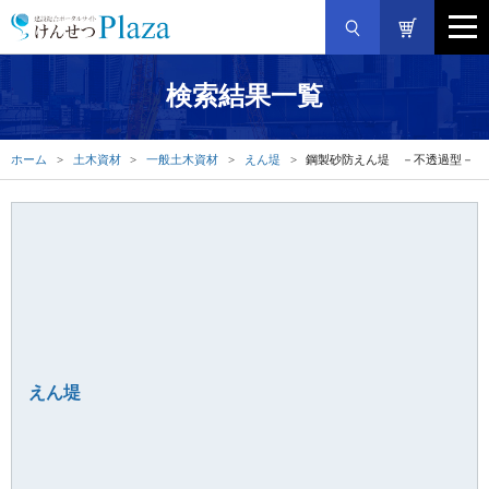
検索結果一覧
ホーム
土木資材
一般土木資材
えん堤
鋼製砂防えん堤 －不透過型－
えん堤