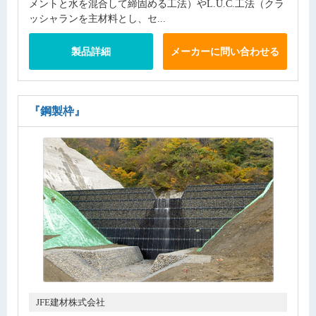
メントと水を混合して締固める工法）やL.U.C.工法（クラ
ッシャランを主材料とし、セ...
製品詳細
メーカーに問い合わせる
『鋼製枠』
JFE建材株式会社