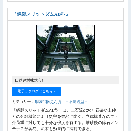
『鋼製スリットダムAB型』
日鉄建材株式会社
電子カタログはこちら >
カテゴリー：
鋼製砂防えん堤 －不透過型－
「鋼製スリットダムAB型」は、土石流の水と石礫や土砂
との分離機能により災害を未然に防ぐ。立体構造なので面
外荷重に対しても十分な強度を有する。堆砂後の除石メン
テナスが容易。流木も効果的に捕捉できる。