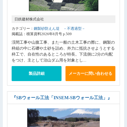
日鉄建材株式会社
カテゴリー：
鋼製砂防えん堤 －不透過型－
掲載誌：積算資料2026年8月号 p.509
渓間工事や山腹工事、また一般の土木工事の際に、鋼製の
枠組の中に石礫や土砂を詰め、外力に抵抗させようとする
枠工で、自在性のあるところが特長。下流側に2分の勾配
をつけ、主として治山ダム用を対象とし...
製品詳細
メーカーに問い合わせる
『SBウォール工法「INSEM-SBウォール工法」』