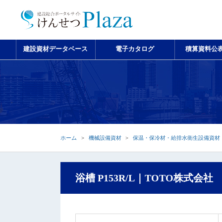
建設資材データベース
電子カタログ
積算資料公
ホーム
機械設備資材
保温・保冷材・給排水衛生設備資材
浴槽 P153R/L｜TOTO株式会社