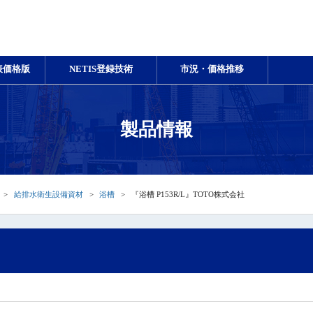
表価格版
NETIS登録技術
市況・価格推移
製品情報
給排水衛生設備資材
浴槽
『浴槽 P153R/L』TOTO株式会社