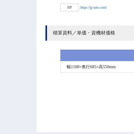
HP
https://jp.toto.com/
積算資料／単価・資機材価格
幅1100×奥行685×高550mm