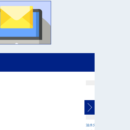
油水分離槽 底付一般型 4連式 O