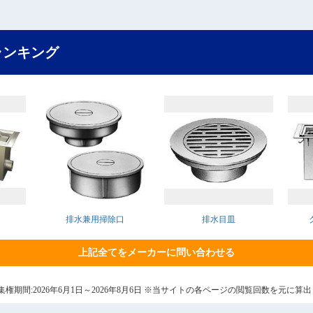
ランキング
排水兼用掃除口
排水目皿
上記全てをメーカーに問い合わせる
7日 集権期間:2026年6月1日～2026年8月6日 ※当サイトの各ページの閲覧回数を元に