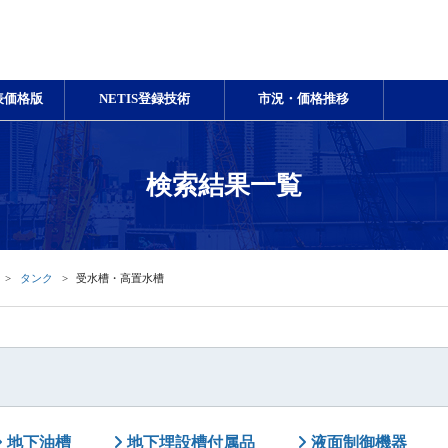
表価格版
NETIS登録技術
市況・価格推移
検索結果一覧
タンク
受水槽・高置水槽
地下油槽
地下埋設槽付属品
液面制御機器