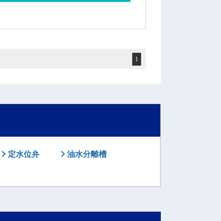
1
定水位弁
油水分離槽