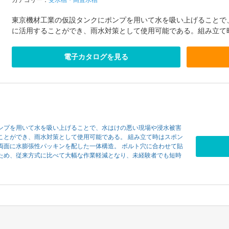
カテゴリー：
受水槽・高置水槽
東京機材工業の仮設タンクにポンプを用いて水を吸い上げることで
に活用することができ、雨水対策として使用可能である。組み立て時
電子カタログを見る
ンプを用いて水を吸い上げることで、水はけの悪い現場や浸水被害
ことができ、雨水対策として使用可能である。 組み立て時はスポン
両面に水膨張性パッキンを配した一体構造。 ボルト穴に合わせて貼
ため、従来方式に比べて大幅な作業軽減となり、未経験者でも短時