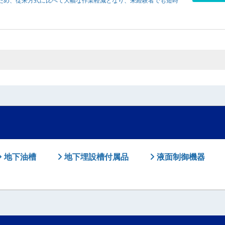
ため、従来方式に比べて大幅な作業軽減となり、未経験者でも短時
地下油槽
地下埋設槽付属品
液面制御機器