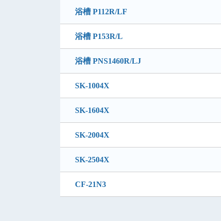
浴槽 P112R/LF
浴槽 P153R/L
浴槽 PNS1460R/LJ
SK-1004X
SK-1604X
SK-2004X
SK-2504X
CF-21N3