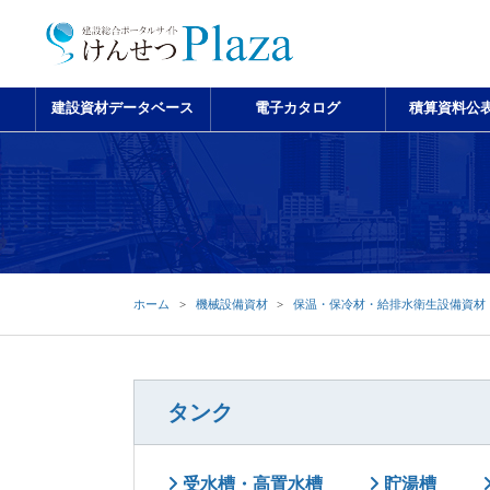
建設資材データベース
電子カタログ
積算資料公
ホーム
機械設備資材
保温・保冷材・給排水衛生設備資材
タンク
受水槽・高置水槽
貯湯槽