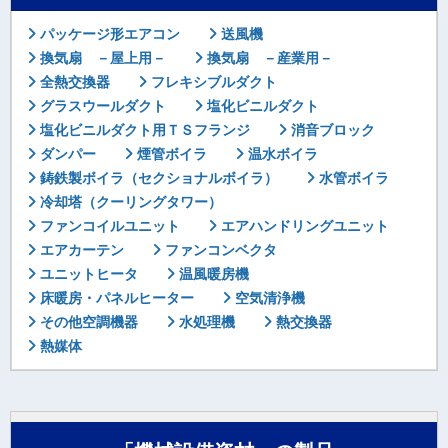
パッケージ形エアコン
送風機
換気扇 －屋上用－
換気扇 －産業用－
全熱交換器
フレキシブルダクト
グラスウールダクト
塩化ビニルダクト
塩化ビニルダクト用ＴＳフランジ
消音ブロック
ダンパー
煙管ボイラ
温水ボイラ
鋳鉄製ボイラ（セクショナルボイラ）
水管ボイラ
冷却塔（クーリングタワー）
ファンコイルユニット
エアハンドリングユニット
エアカーテン
ファンコンベクタ
ユニットヒータ
温風暖房機
床暖房・パネルヒーター
空気清浄機
その他空調機器
水処理機
熱交換器
熱媒体