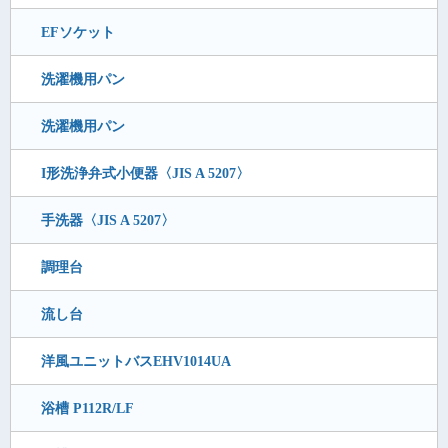
EFソケット
洗濯機用パン
洗濯機用パン
I形洗浄弁式小便器〈JIS A 5207〉
手洗器〈JIS A 5207〉
調理台
流し台
洋風ユニットバスEHV1014UA
浴槽 P112R/LF