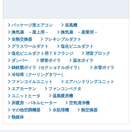
パッケージ形エアコン
送風機
換気扇 －屋上用－
換気扇 －産業用－
全熱交換器
フレキシブルダクト
グラスウールダクト
塩化ビニルダクト
塩化ビニルダクト用ＴＳフランジ
消音ブロック
ダンパー
煙管ボイラ
温水ボイラ
鋳鉄製ボイラ（セクショナルボイラ）
水管ボイラ
冷却塔（クーリングタワー）
ファンコイルユニット
エアハンドリングユニット
エアカーテン
ファンコンベクタ
ユニットヒータ
温風暖房機
床暖房・パネルヒーター
空気清浄機
その他空調機器
水処理機
熱交換器
熱媒体