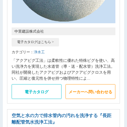
中里建設株式会社
電子カタログはこちら >
カテゴリー：
浄水工
「アクアピグ工法」は柔軟性に優れた特殊ピグを使い、高
い洗浄力を実現した水道管（導・送・配水管）洗浄工法。
同社が開発したアクアピグおよびアクアピグクロスを用
い、圧縮と復元性を併せ持つ物理特性によ...
電子カタログ
メーカーへ問い合わせる
空気と水の力で排水管内の汚れを洗浄する
『長距
離配管気水洗浄工法』