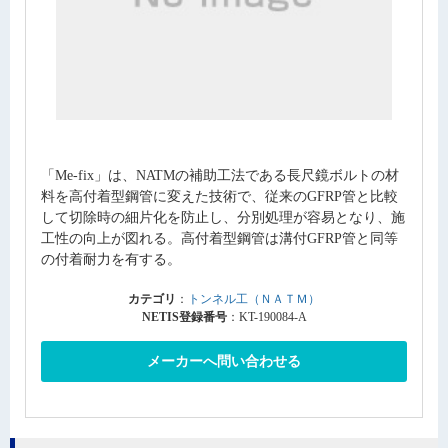
「Me-fix」は、NATMの補助工法である長尺鏡ボルトの材
料を高付着型鋼管に変えた技術で、従来のGFRP管と比較
して切除時の細片化を防止し、分別処理が容易となり、施
工性の向上が図れる。高付着型鋼管は溝付GFRP管と同等
の付着耐力を有する。
カテゴリ
：
トンネル工（ＮＡＴＭ）
NETIS登録番号
：KT-190084-A
メーカーへ問い合わせる