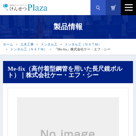
製品情報
ホーム
土木工事
トンネル工
トンネル工（ＮＡＴＭ）
トンネル工（ＮＡＴＭ）
『Me-fix』株式会社ケー・エフ・シー
Me-fix（高付着型鋼管を用いた長尺鏡ボル
ト）｜株式会社ケー・エフ・シー