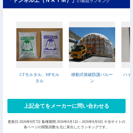
「トンネル工（ＮＡＴＭ）」
の製品ランキング
CTモルタル、HPモル
移動式発破防護バルー
ハイ
タル
ン
上記全てをメーカーに問い合わせる
更新日:2026年8月7日 集権期間:2026年6月1日～2026年8月6日 ※当サイトの
各ページの閲覧回数を元に算出したランキングです。