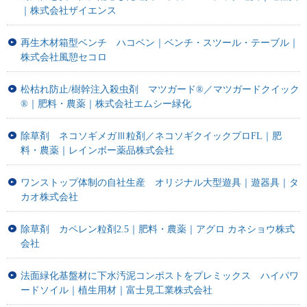
｜株式会社ザイエンス
再生木材箱型ベンチ ハコベン｜ベンチ・スツール・テーブル｜
株式会社風憩セコロ
松枯れ防止/樹幹注入殺虫剤 マツガード®／マツガードクイック
®｜肥料・農薬｜株式会社エムシー緑化
除草剤 ネコソギメガⅢ粒剤／ネコソギクイックプロFL｜肥
料・農薬｜レインボー薬品株式会社
ワンストップ体制の自社生産 オリジナル大型遊具｜遊器具｜タ
カオ株式会社
除草剤 カペレン粒剤2.5｜肥料・農薬｜アグロ カネショウ株式
会社
法面緑化基盤材に下水汚泥コンポストをプレミックス ハイパワ
ードソイル｜植生用材｜富士見工業株式会社