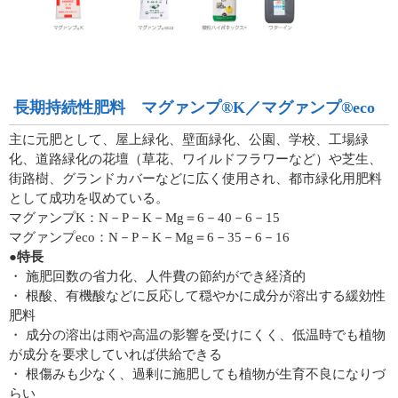
長期持続性肥料 マグァンプ®K／マグァンプ®eco
主に元肥として、屋上緑化、壁面緑化、公園、学校、工場緑
化、道路緑化の花壇（草花、ワイルドフラワーなど）や芝生、
街路樹、グランドカバーなどに広く使用され、都市緑化用肥料
として成功を収めている。
マグァンプK：N－P－K－Mg＝6－40－6－15
マグァンプeco：N－P－K－Mg＝6－35－6－16
●特長
・ 施肥回数の省力化、人件費の節約ができ経済的
・ 根酸、有機酸などに反応して穏やかに成分が溶出する緩効性
肥料
・ 成分の溶出は雨や高温の影響を受けにくく、低温時でも植物
が成分を要求していれば供給できる
・ 根傷みも少なく、過剰に施肥しても植物が生育不良になりづ
らい