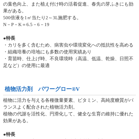
の葉色向上、また植え付け時の活着促進、春先の芽ふきにも効
果がある。
500倍液を1㎡当たり2～3L施肥する。
N－P－K＝6.5－6－19
●特長
・カリを多く含むため、病害虫や環境変化への抵抗性を高める
・組織培養の培地にも多数の使用実績あり
・育苗時、仕上げ時、不良環境時（高温、低温、乾燥、日照不
足など）の使用に最適
植物活力剤 パワーグロー®V
植物に活力を与える各種微量要素、ビタミン、高純度糖質がバ
ランスよく配合された植物活力剤。
植物の代謝を活性化、円滑化して、健全な生育の維持に優れた
効果がある。
●特長