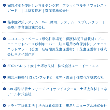
完熟堆肥を使用したマルチング材 ブラックマルチ「フォレスト
ガード」｜土壌改良材｜森産業株式会社
熱中症対策システム Viu（微雨）システム｜スプリンクラー｜
長谷川体育施設株式会社
エコユニットベース（緑化駐車場芝生保護材/芝生舗装材）／エ
コユニットベース砂利キーパー（駐車場用砂利保持材）／エコユ
ニットマット（公園・駐輪場用芝生保護材）｜芝生保護材｜株式
会社キタイ製作所
SDGs ペレット炭｜土壌改良材｜株式会社ユー・イー・エス
園芸用殺虫剤 ロビンフッド®｜肥料・農薬｜住友化学株式会社
ABC標準培養土シリーズ バイオマイスター®｜土壌改良材｜メネ
デール株式会社
クラピア緑化工法｜法面緑化保護工｜東急リニューアル株式会社