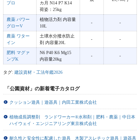
プロ
カ月 N14 P7 K14
荷姿：25kg
農薬 パワー
植物活力剤 内容量
-
-
グローV
10L
農薬 ワター
土壌水分撥水防止
-
-
イン
剤 内容量20L
肥料 マグァ
N6 P40 K6 Mg15
-
-
ンプK
内容量20kg
タグ:
建設資材・工法年鑑2026
「公園資材」の新着電子カタログ
クッション遊具｜遊器具｜内田工業株式会社
植物成長調整剤 ランドワーカー®水和剤｜肥料・農薬｜中日本
ハイウェイ・エンジニアリング東京株式会社
耐久性と安全性に配慮した遊具 木製アスレチック遊具｜遊器具