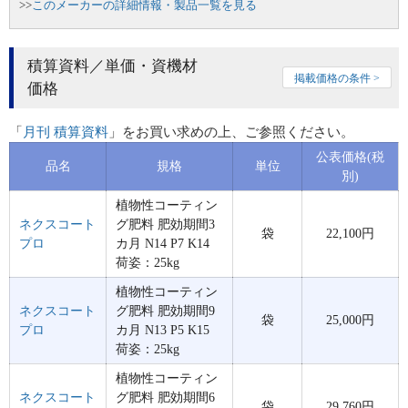
>>
このメーカーの詳細情報・製品一覧を見る
積算資料／単価・資機材
掲載価格の条件 >
価格
「
月刊 積算資料
」をお買い求めの上、ご参照ください。
公表価格(税
品名
規格
単位
別)
植物性コーティン
ネクスコート
グ肥料 肥効期間3
袋
22,100円
プロ
カ月 N14 P7 K14
荷姿：25kg
植物性コーティン
ネクスコート
グ肥料 肥効期間9
袋
25,000円
プロ
カ月 N13 P5 K15
荷姿：25kg
植物性コーティン
ネクスコート
グ肥料 肥効期間6
袋
29,760円