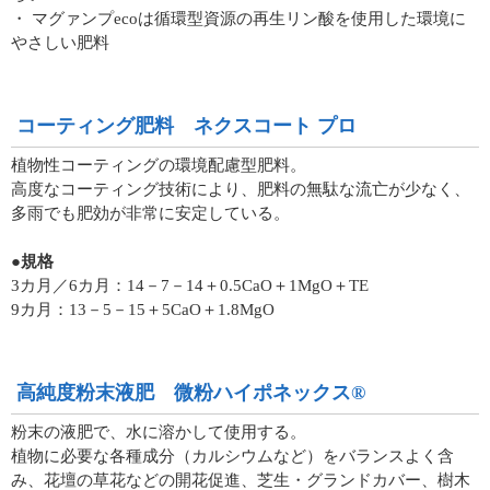
・ マグァンプecoは循環型資源の再生リン酸を使用した環境に
やさしい肥料
コーティング肥料 ネクスコート プロ
植物性コーティングの環境配慮型肥料。
高度なコーティング技術により、肥料の無駄な流亡が少なく、
多雨でも肥効が非常に安定している。
●規格
3カ月／6カ月：14－7－14＋0.5CaO＋1MgO＋TE
9カ月：13－5－15＋5CaO＋1.8MgO
高純度粉末液肥 微粉ハイポネックス®
粉末の液肥で、水に溶かして使用する。
植物に必要な各種成分（カルシウムなど）をバランスよく含
み、花壇の草花などの開花促進、芝生・グランドカバー、樹木