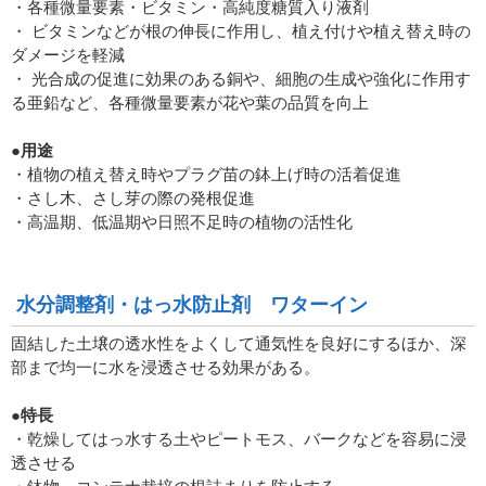
・各種微量要素・ビタミン・高純度糖質入り液剤
・ ビタミンなどが根の伸長に作用し、植え付けや植え替え時の
ダメージを軽減
・ 光合成の促進に効果のある銅や、細胞の生成や強化に作用す
る亜鉛など、各種微量要素が花や葉の品質を向上
●用途
・植物の植え替え時やプラグ苗の鉢上げ時の活着促進
・さし木、さし芽の際の発根促進
・高温期、低温期や日照不足時の植物の活性化
水分調整剤・はっ水防止剤 ワターイン
固結した土壌の透水性をよくして通気性を良好にするほか、深
部まで均一に水を浸透させる効果がある。
●特長
・乾燥してはっ水する土やピートモス、バークなどを容易に浸
透させる