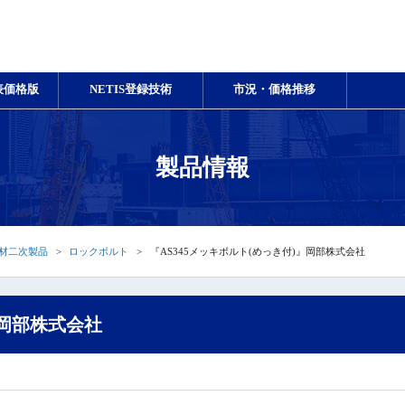
表価格版
NETIS登録技術
市況・価格推移
製品情報
材二次製品
ロックボルト
『AS345メッキボルト(めっき付)』岡部株式会社
｜岡部株式会社