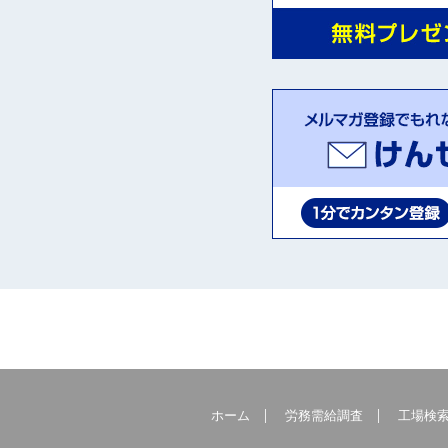
ホーム
労務需給調査
工場検