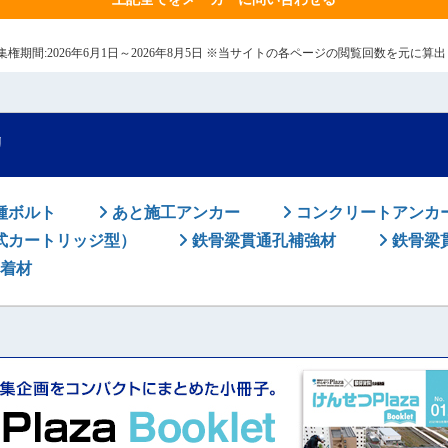
6日 集権期間:2026年6月1日～2026年8月5日 ※当サイトの各ページの閲覧回数を元に
リ
種ボルト
あと施工アンカー
コンクリートアンカ
式カートリッジ型）
鉄骨梁貫通孔補強材
鉄骨梁
着材