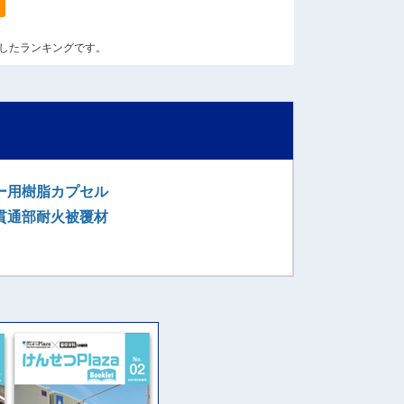
算出したランキングです。
ー用樹脂カプセル
貫通部耐火被覆材