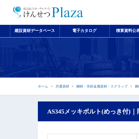
建設資材データベース
電子カタログ
積算資料公
ホーム
共通資材
鋼材・非鉄金属資材・スクラップ
鋼
AS345メッキボルト(めっき付)