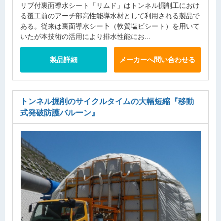
リブ付裏面導水シート「リムド」はトンネル掘削工におけ
る覆工前のアーチ部高性能導水材として利用される製品で
ある。従来は裏面導水シー卜（軟質塩ビシート）を用いて
いたが本技術の活用により排水性能にお...
製品詳細
メーカーへ問い合わせる
トンネル掘削のサイクルタイムの大幅短縮
『移動
式発破防護バルーン』