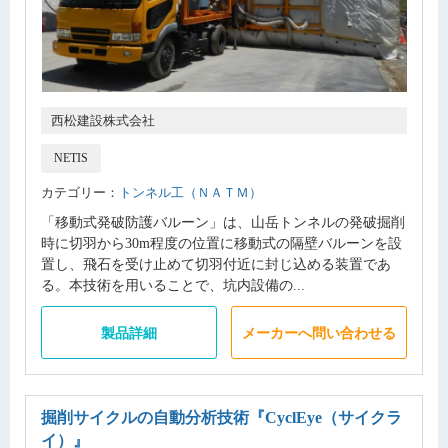
西松建設株式会社
NETIS
カテゴリー：
トンネル工（ＮＡＴＭ）
「移動式発破防護バルーン」は、山岳トンネルの発破掘削
時に切羽から30m程度の位置に移動式の隔壁バルーンを設
置し、飛石を受け止めて切羽付近に封じ込める装置であ
る。本技術を用いることで、坑内設備の...
製品詳細
メーカーへ問い合わせる
掘削サイクルの自動分析技術
『CyclEye（サイクラ
イ）』