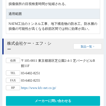
損傷個所の目視検査時間が短縮される。
適用範囲
NATM工法のトンネル工事、地下構造物の防水工。防水層の
損傷の可能性が高くなる鉄筋区間では特に効果が高い。
株式会社ケー・エフ・シ
製品一覧 >
ー
〒105-0011 東京都港区芝公園2-4-1 芝パークビルB
住所
館11F
03-6402-8251
TEL
03-6402-8255
FAX
https://www.kfc-net.co.jp/
HP
メーカーに問い合わせる