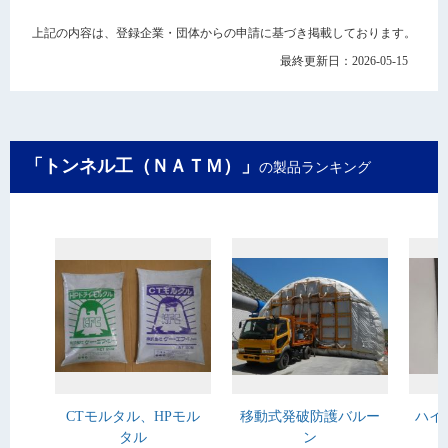
上記の内容は、登録企業・団体からの申請に基づき掲載しております。
最終更新日：2026-05-15
「トンネル工（ＮＡＴＭ）」
の製品ランキング
CTモルタル、HPモル
移動式発破防護バルー
ハイ
タル
ン