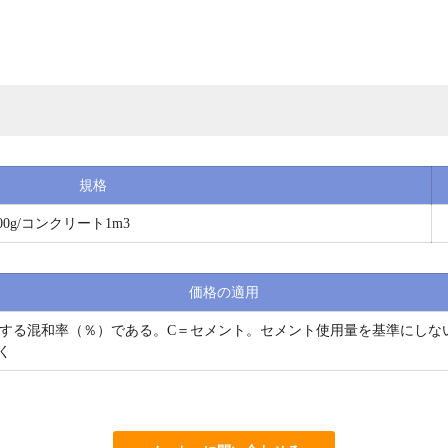
規格
g/コンクリート1m3
価格の適用
する混和率（％）である。C＝セメント。セメント使用量を基準にしな
く