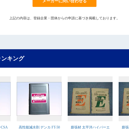
メーカーに問い合わせる
上記の内容は、登録企業・団体からの申請に基づき掲載しております。
ランキング
CSA
高性能減水剤 デンカ FT-50
膨張材 太平洋ハイパーエ
膨張