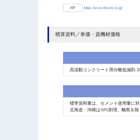
HP
https://www.flowric.co.jp/
積算資料／単価・資機材価格
高流動コンクリート用分離低減剤 200
標準混和量は、セメント使用量に対
北海道・沖縄は10%割増、離島を除