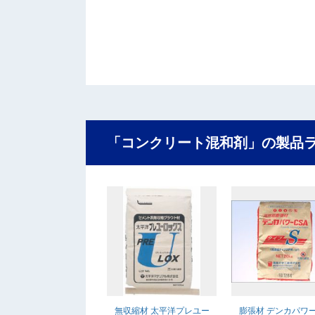
「コンクリート混和剤」の製品
無収縮材 太平洋プレユー
膨張材 デンカパワー