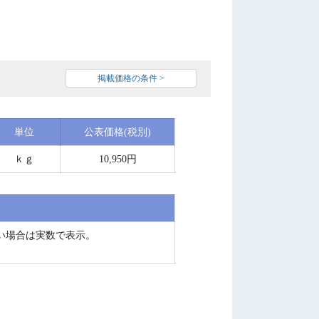
掲載価格の条件 >
単位
公表価格(税別)
ｋｇ
10,950円
い場合は実数で表示。