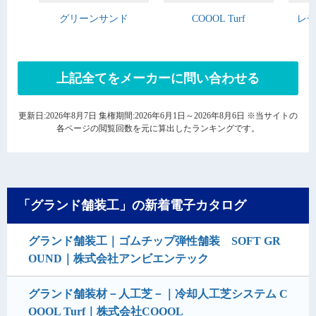
グリーンサンド
COOOL Turf
レヂ
上記全てをメーカーに問い合わせる
更新日:2026年8月7日 集権期間:2026年6月1日～2026年8月6日 ※当サイトの
各ページの閲覧回数を元に算出したランキングです。
「グランド舗装工」の新着電子カタログ
グランド舗装工｜ゴムチップ弾性舗装 SOFT GR
OUND｜株式会社アンビエンテック
グランド舗装材－人工芝－｜冷却人工芝システム C
OOOL Turf｜株式会社COOOL