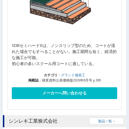
SDRセミハードIIは、ノンスリップ型のため、コートが濡
れた場合でもすべることがない。施工期間も短く、経済的
な施工が可能。
初心者の多いスクール用コートに適している。
カテゴリ
：
グランド舗装工
掲載誌
：積算資料公表価格版2026年8月号 p.309
メーカーへ問い合わせる
シンレキ工業株式会社
製品一覧 >