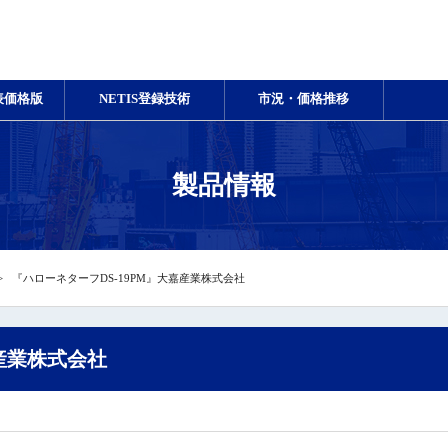
表価格版
NETIS登録技術
市況・価格推移
製品情報
『ハローネターフDS-19PM』大嘉産業株式会社
嘉産業株式会社