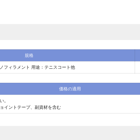
規格
 モノフィラメント 用途：テニスコート他
価格の適用
い。
ョイントテープ、副資材を含む