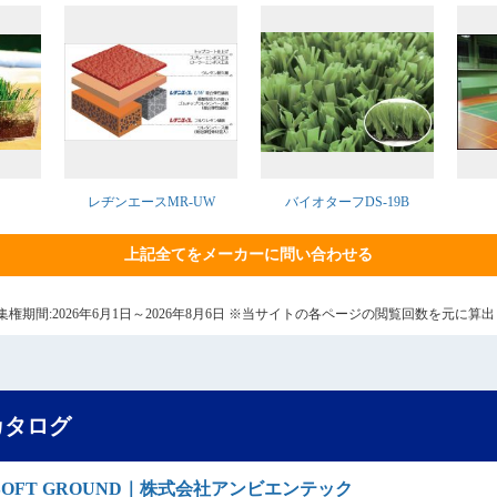
レヂンエースMR-UW
バイオターフDS-19B
上記全てをメーカーに問い合わせる
7日 集権期間:2026年6月1日～2026年8月6日 ※当サイトの各ページの閲覧回数を元に
カタログ
FT GROUND｜株式会社アンビエンテック