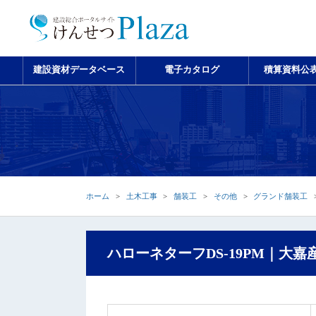
建設資材データベース
電子カタログ
積算資料公
ホーム
土木工事
舗装工
その他
グランド舗装工
ハローネターフDS-19PM｜大