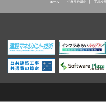
ホーム
労務需給調査
工場検