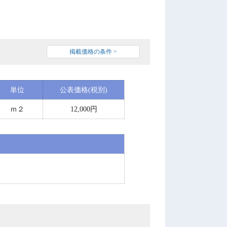
掲載価格の条件 >
単位
公表価格(税別)
ｍ２
12,000円