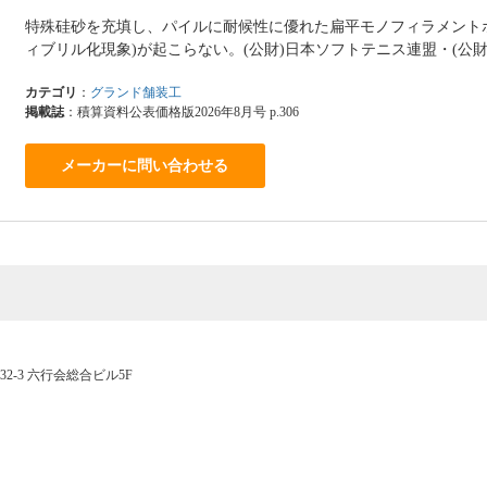
特殊硅砂を充填し、パイルに耐候性に優れた扁平モノフィラメント
ィブリル化現象)が起こらない。(公財)日本ソフトテニス連盟・(公
カテゴリ
：
グランド舗装工
掲載誌
：積算資料公表価格版2026年8月号 p.306
メーカーに問い合わせる
-32-3 六行会総合ビル5F