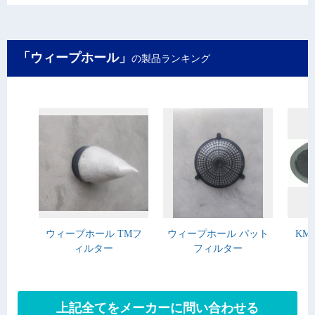
「ウィープホール」
の製品ランキング
ウィープホール TMフ
ウィープホール パット
KM
ィルター
フィルター
上記全てをメーカーに問い合わせる