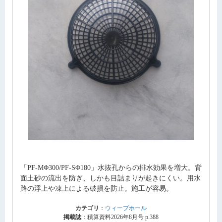
「PF-MΦ300/PF-SΦ180」水抜孔からの排水効果を増大。背
面土砂の流出を防ぎ、しかも目詰まりが起きにくい。用水
路の浮上や凍上による破損を防止。施工が容易。
カテゴリ
：
ウィープホール
掲載誌
：積算資料2026年8月号 p.388