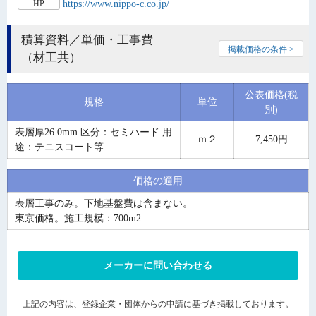
https://www.nippo-c.co.jp/
HP
積算資料／単価・工事費
掲載価格の条件 >
（材工共）
公表価格(税
規格
単位
別)
表層厚26.0mm 区分：セミハード 用
ｍ２
7,450円
途：テニスコート等
価格の適用
表層工事のみ。下地基盤費は含まない。
東京価格。施工規模：700m2
メーカーに問い合わせる
上記の内容は、登録企業・団体からの申請に基づき掲載しております。