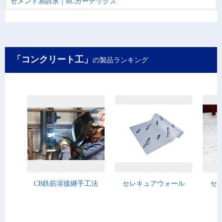
セメント系防水｜RCガーデックス
「コンクリート工」
の製品ランキング
CB鉄筋溶接継手工法
セレキュアウォール
セ