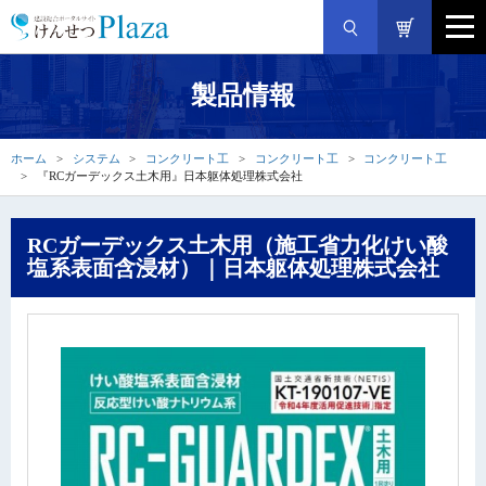
製品情報
ホーム
システム
コンクリート工
コンクリート工
コンクリート工
『RCガーデックス土木用』日本躯体処理株式会社
RCガーデックス土木用（施工省力化けい酸
塩系表面含浸材）｜日本躯体処理株式会社