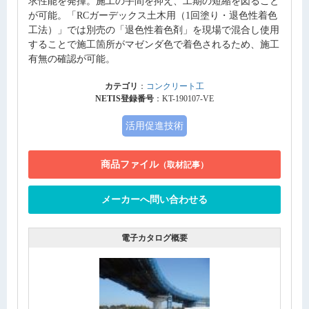
求性能を発揮。施工の手間を抑え、工期の短縮を図ること
が可能。「RCガーデックス土木用（1回塗り・退色性着色
工法）」では別売の「退色性着色剤」を現場で混合し使用
することで施工箇所がマゼンダ色で着色されるため、施工
有無の確認が可能。
カテゴリ
：
コンクリート工
NETIS登録番号
：KT-190107-VE
活用促進技術
商品ファイル
（取材記事）
メーカーへ問い合わせる
電子カタログ概要