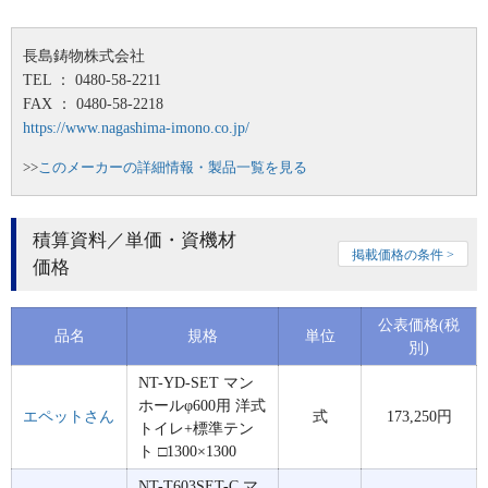
長島鋳物株式会社
TEL ： 0480-58-2211
FAX ： 0480-58-2218
https://www.nagashima-imono.co.jp/
>>
このメーカーの詳細情報・製品一覧を見る
積算資料／単価・資機材
掲載価格の条件 >
価格
公表価格(税
品名
規格
単位
別)
NT-YD-SET マン
ホールφ600用 洋式
エペットさん
式
173,250円
トイレ+標準テン
ト □1300×1300
NT-T603SET-C マ