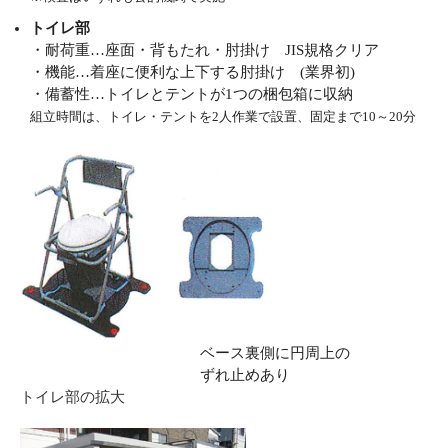
トイレ部
・耐荷重…座面・背もたれ・肘掛け JIS規格クリア
・機能…着座に便利な上下する肘掛け (業界初)
・備蓄性…トイレとテントが1つの梱包箱に収納
組立時間は、トイレ・テントを2人作業で設置、固定まで10～20分
ベース裏側に円周上の
ずれ止めあり
トイレ部の拡大