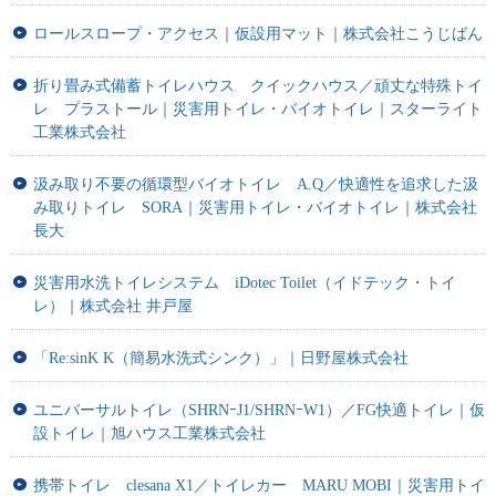
ロールスロープ・アクセス｜仮設用マット｜株式会社こうじばん
折り畳み式備蓄トイレハウス クイックハウス／頑丈な特殊トイ
レ プラストール｜災害用トイレ・バイオトイレ｜スターライト
工業株式会社
汲み取り不要の循環型バイオトイレ A.Q／快適性を追求した汲
み取りトイレ SORA｜災害用トイレ・バイオトイレ｜株式会社
長大
災害用水洗トイレシステム iDotec Toilet（イドテック・トイ
レ）｜株式会社 井戸屋
「Re:sinK K（簡易水洗式シンク）」｜日野屋株式会社
ユニバーサルトイレ（SHRNｰJ1/SHRNｰW1）／FG快適トイレ｜仮
設トイレ｜旭ハウス工業株式会社
携帯トイレ clesana X1／トイレカー MARU MOBI｜災害用トイ