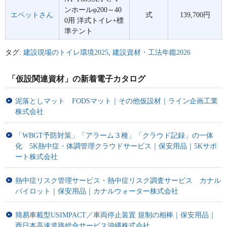
ンホールφ200～40
エペットさん
式
139,700円
0用 洋式トイレ+標
準テント
タグ:
建設現場のトイレ環境2025
,
建設資材・工法年鑑2026
「仮設関連資材」の新着電子カタログ
泥落としマット FODSマット｜その他仮設材｜ライン企画工業
株式会社
「WBGT予防対策」「アラーム３種」「クラウド記録」の一体
化 5K熱中症・体調管理クラウドサービス｜保安用品｜5Kサポ
ート株式会社
熱中症リスク管理サービス・熱中症リスク調査サービス カナル
パイロット｜保安用品｜カナルウォーター株式会社
簡易車載型USIMPACT／車両停止装置 規制の相棒｜保安用品｜
西日本高速道路総合サービス沖縄株式会社