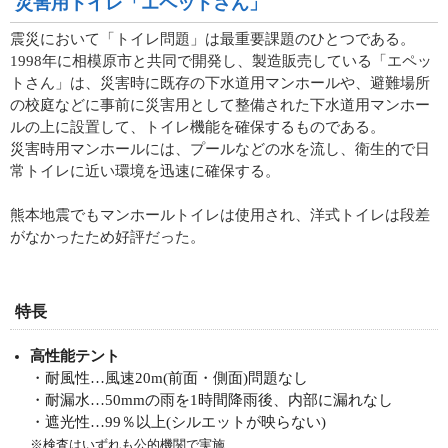
災害用トイレ「エペットさん」
震災において「トイレ問題」は最重要課題のひとつである。
1998年に相模原市と共同で開発し、製造販売している「エペッ
トさん」は、災害時に既存の下水道用マンホールや、避難場所
の校庭などに事前に災害用として整備された下水道用マンホー
ルの上に設置して、トイレ機能を確保するものである。
災害時用マンホールには、プールなどの水を流し、衛生的で日
常トイレに近い環境を迅速に確保する。
熊本地震でもマンホールトイレは使用され、洋式トイレは段差
がなかったため好評だった。
特長
高性能テント
・耐風性…風速20m(前面・側面)問題なし
・耐漏水…50mmの雨を1時間降雨後、内部に漏れなし
・遮光性…99％以上(シルエットが映らない)
※検査はいずれも公的機関で実施