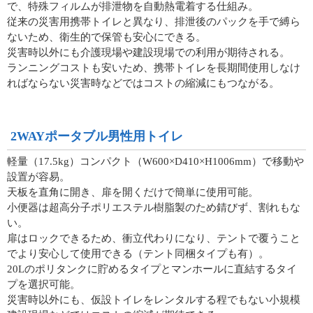
で、特殊フィルムが排泄物を自動熱電着する仕組み。
従来の災害用携帯トイレと異なり、排泄後のパックを手で縛ら
ないため、衛生的で保管も安心にできる。
災害時以外にも介護現場や建設現場での利用が期待される。
ランニングコストも安いため、携帯トイレを長期間使用しなけ
ればならない災害時などではコストの縮減にもつながる。
2WAYポータブル男性用トイレ
軽量（17.5kg）コンパクト（W600×D410×H1006mm）で移動や
設置が容易。
天板を直角に開き、扉を開くだけで簡単に使用可能。
小便器は超高分子ポリエステル樹脂製のため錆びず、割れもな
い。
扉はロックできるため、衝立代わりになり、テントで覆うこと
でより安心して使用できる（テント同梱タイプも有）。
20Lのポリタンクに貯めるタイプとマンホールに直結するタイ
プを選択可能。
災害時以外にも、仮設トイレをレンタルする程でもない小規模