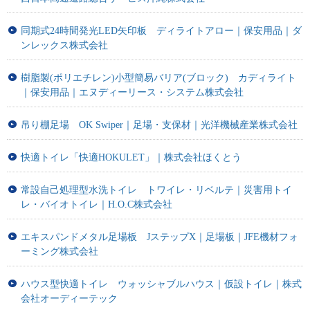
同期式24時間発光LED矢印板 ディライトアロー｜保安用品｜ダ
ンレックス株式会社
樹脂製(ポリエチレン)小型簡易バリア(ブロック) カディライト
｜保安用品｜エヌディーリース・システム株式会社
吊り棚足場 OK Swiper｜足場・支保材｜光洋機械産業株式会社
快適トイレ「快適HOKULET」｜株式会社ほくとう
常設自己処理型水洗トイレ トワイレ・リベルテ｜災害用トイ
レ・バイオトイレ｜H.O.C株式会社
エキスパンドメタル足場板 JステップX｜足場板｜JFE機材フォ
ーミング株式会社
ハウス型快適トイレ ウォッシャブルハウス｜仮設トイレ｜株式
会社オーディーテック