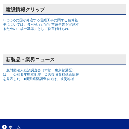
建設情報クリップ
1.はじめに国が発注する営繕工事に関する積算基
準については、各府省庁が官庁営繕事業を実施す
るための「統一基準」として位置付けられ...
新製品・業界ニュース
一般財団法人経済調査会（本部：東京都港区）
は、「令和８年熊本地震」災害復旧資材供給情報
を発表した。■概要経済調査会では、被災地域...
ホーム