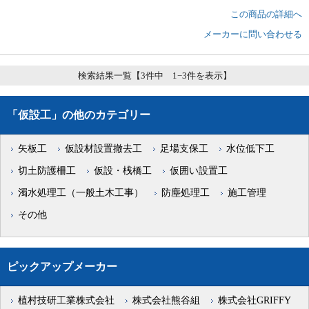
この商品の詳細へ
メーカーに問い合わせる
検索結果一覧【3件中 1−3件を表示】
「仮設工」の他のカテゴリー
矢板工
仮設材設置撤去工
足場支保工
水位低下工
切土防護柵工
仮設・桟橋工
仮囲い設置工
濁水処理工（一般土木工事）
防塵処理工
施工管理
その他
ピックアップメーカー
植村技研工業株式会社
株式会社熊谷組
株式会社GRIFFY