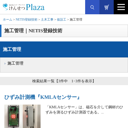
ホーム
>
NETIS登録技術
>
土木工事
>
仮設工
> 施工管理
施工管理｜NETIS登録技術
施工管理
施工管理
検索結果一覧【3件中 1−3件を表示】
ひずみ計測機
『KMLAセンサー』
「KMLAセンサー」は、磁石を介して鋼材のひ
ずみを測るひずみ計測器である。...