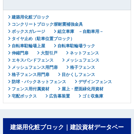
建築用化粧ブロック
コンクリートブロック塀耐震補強金具
ボックスガレージ
組立車庫 －自動車用－
タイヤ止め（駐車位置ブロック）
自転車駐輪場上屋
自転車駐輪場ラック
伸縮門扉
大型引戸
ネットフェンス
エキスパンドフェンス
メッシュフェンス
メッシュフェンス用門扉
格子フェンス
格子フェンス用門扉
目かくしフェンス
防球・バックネットフェンス
デザインフェンス
フェンス用付属資材
屋上・壁面緑化用資材
宅配ボックス
広告幕装置
ゴミ収集庫
建築用化粧ブロック｜建設資材データベー