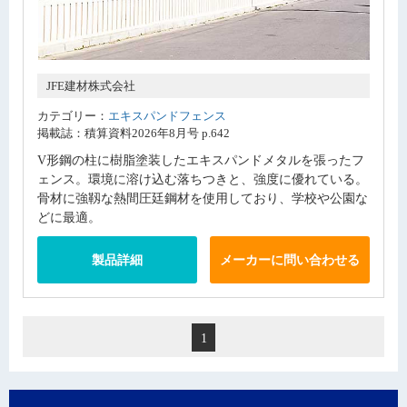
JFE建材株式会社
カテゴリー：
エキスパンドフェンス
掲載誌：積算資料2026年8月号 p.642
V形鋼の柱に樹脂塗装したエキスパンドメタルを張ったフ
ェンス。環境に溶け込む落ちつきと、強度に優れている。
骨材に強靱な熱間圧廷鋼材を使用しており、学校や公園な
どに最適。
製品詳細
メーカーに問い合わせる
1