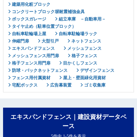
建築用化粧ブロック
コンクリートブロック塀耐震補強金具
ボックスガレージ
組立車庫 －自動車用－
タイヤ止め（駐車位置ブロック）
自転車駐輪場上屋
自転車駐輪場ラック
伸縮門扉
大型引戸
ネットフェンス
エキスパンドフェンス
メッシュフェンス
メッシュフェンス用門扉
格子フェンス
格子フェンス用門扉
目かくしフェンス
防球・バックネットフェンス
デザインフェンス
フェンス用付属資材
屋上・壁面緑化用資材
宅配ボックス
広告幕装置
ゴミ収集庫
エキスパンドフェンス｜建設資材データベ
ース
5件中 1-5件を表示