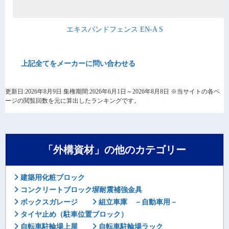
エキスパンドフェンス EN-A S
上記全てをメーカーに問い合わせる
更新日:2026年8月9日 集権期間:2026年6月1日～2026年8月8日 ※当サイトの各ペ
ージの閲覧回数を元に算出したランキングです。
「外構資材」の他のカテゴリー
建築用化粧ブロック
コンクリートブロック塀耐震補強金具
ボックスガレージ
組立車庫 －自動車用－
タイヤ止め（駐車位置ブロック）
自転車駐輪場上屋
自転車駐輪場ラック