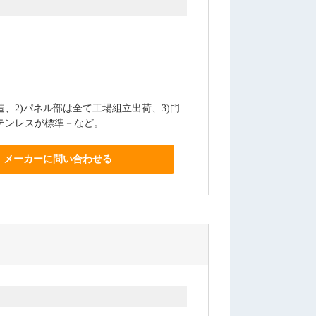
、2)パネル部は全て工場組立出荷、3)門
テンレスが標準－など。
メーカーに問い合わせる