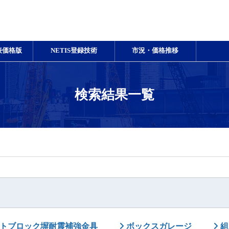
表価格版
NETIS登録技術
市況・価格推移
検索結果一覧
トブロック塀耐震補強金具
ボックスガレージ
組