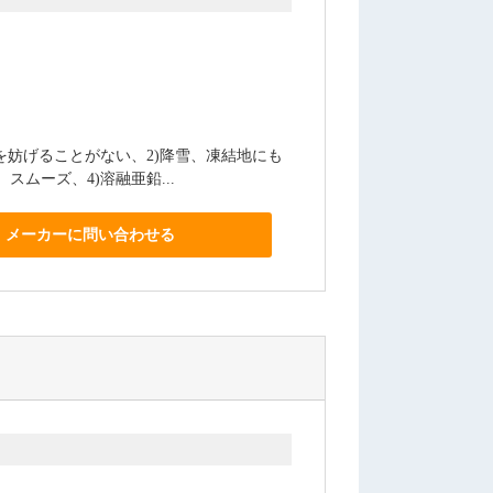
を妨げることがない、2)降雪、凍結地にも
スムーズ、4)溶融亜鉛...
メーカーに問い合わせる