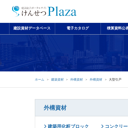
建設資材データベース
電子カタログ
積算資料公
ホーム
建築資材
外構資材
外構資材
大型引戸
外構資材
建築用化粧ブロック
コンクリー