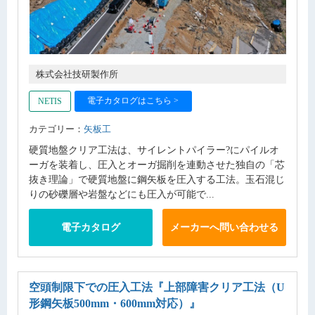
株式会社技研製作所
電子カタログはこちら >
NETIS
カテゴリー：
矢板工
硬質地盤クリア工法は、サイレントパイラー?にパイルオ
ーガを装着し、圧入とオーガ掘削を連動させた独自の「芯
抜き理論」で硬質地盤に鋼矢板を圧入する工法。玉石混じ
りの砂礫層や岩盤などにも圧入が可能で...
電子カタログ
メーカーへ問い合わせる
空頭制限下での圧入工法
『上部障害クリア工法（U
形鋼矢板500mm・600mm対応）』