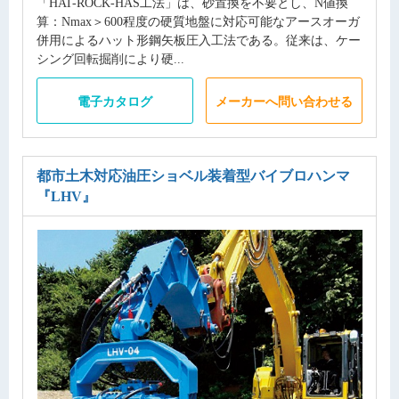
「HAT-ROCK-HAS工法」は、砂置換を不要とし、N値換
算：Nmax＞600程度の硬質地盤に対応可能なアースオーガ
併用によるハット形鋼矢板圧入工法である。従来は、ケー
シング回転掘削により硬...
電子カタログ
メーカーへ問い合わせる
都市土木対応油圧ショベル装着型バイブロハンマ
『LHV』