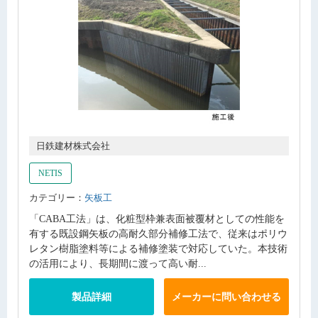
日鉄建材株式会社
NETIS
カテゴリー：
矢板工
「CABA工法」は、化粧型枠兼表面被覆材としての性能を
有する既設鋼矢板の高耐久部分補修工法で、従来はポリウ
レタン樹脂塗料等による補修塗装で対応していた。本技術
の活用により、長期間に渡って高い耐...
製品詳細
メーカーに問い合わせる