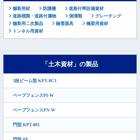
舗装用材
防護柵
道路付帯設備資材
道路標識・道路付属物
側溝類
グレーチング
舗装用二次製品
融雪器具
橋梁用資材
トンネル用資材
「土木資材」の製品
3段ビーム型 KPY-8C3
ペーブフェンスPI-W
ペーブフェンスPN-W
門型 KPT-801
門型 PF