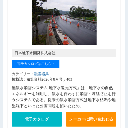
日本地下水開発株式会社
電子カタログはこちら >
カテゴリー：
融雪器具
掲載誌：積算資料2026年8月号 p.403
無散水消雪システム 地下水還元方式」は、地下水の自然
エネルギーを利用し、散水を伴わずに消雪・凍結防止を行
うシステムである。従来の散水消雪方式は地下水枯渇や地
盤沈下といった公害問題を招いたため、...
電子カタログ
メーカーに問い合わせる