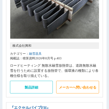
株式会社興和
カテゴリー：
融雪器具
掲載誌：積算資料2026年8月号 p.403
ロードヒーティング 無散水融雪放熱管は、道路無散水融
雪を行うために設置する放熱管で、循環液の種類により各
種仕様を取り揃えている。
製品詳細
メーカーへ問い合わせる
『エクセルパイプFH』