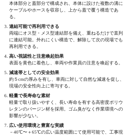
本体部分と蓋部分で構成され、本体に設けた複数の溝に
ケーブルやホースを収容し、上から蓋で覆う構造であ
る。
連結可能で再利用できる
両端にオス型・メス型連結部を備え、重ねるだけで直列
に連結可能。外れにくい構造で、解除して次の現場でも
再利用できる。
高い視認性と注意喚起効果
表面を黄色に着色し、車両や作業員の注意を喚起する。
減速帯としての安全効果
約５cmの厚みを有し、車両に対して自然な減速を促し、
現場の安全性向上に寄与する。
軽量で長寿命な素材
軽量で取り扱いやすく、長い寿命を有する高密度ポリウ
レタンのバージン材を採用。ゴム臭がなく作業環境への
影響が少ない。
広い使用環境と豊富な実績
－40℃〜＋65℃の広い温度範囲にて使用可能で、工事現