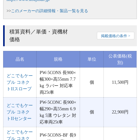
>>
このメーカーの詳細情報・製品一覧を見る
積算資料／単価・資機材
掲載価格の条件 >
価格
公表価格(税
品名
規格
単位
別)
PW-5CONS 長900×
どこでもケー
幅300×高55mm 7.7
ブル コネク
個
11,500円
kg ラバー 対応車
トIIスロープ
両25t車
PW-5CONC 長900×
どこでもケー
幅290×高55mm 6.9
ブル コネク
個
22,900円
kg 5溝 ウレタン 対
トIIセンター
応車両25t車
どこでもケー
PW-5CONS-BF 長9
ブル コネク