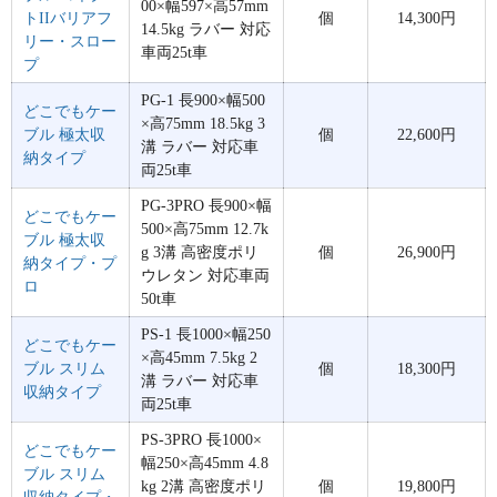
00×幅597×高57mm
トIIバリアフ
個
14,300円
14.5kg ラバー 対応
リー・スロー
車両25t車
プ
PG-1 長900×幅500
どこでもケー
×高75mm 18.5kg 3
ブル 極太収
個
22,600円
溝 ラバー 対応車
納タイプ
両25t車
PG-3PRO 長900×幅
どこでもケー
500×高75mm 12.7k
ブル 極太収
g 3溝 高密度ポリ
個
26,900円
納タイプ・プ
ウレタン 対応車両
ロ
50t車
PS-1 長1000×幅250
どこでもケー
×高45mm 7.5kg 2
ブル スリム
個
18,300円
溝 ラバー 対応車
収納タイプ
両25t車
PS-3PRO 長1000×
どこでもケー
幅250×高45mm 4.8
ブル スリム
kg 2溝 高密度ポリ
個
19,800円