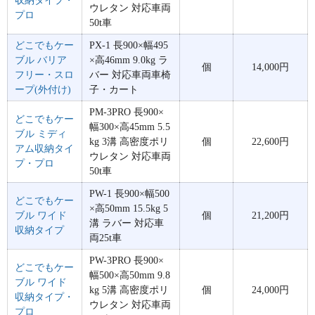
収納タイプ・
ウレタン 対応車両
プロ
50t車
どこでもケー
PX-1 長900×幅495
ブル バリア
×高46mm 9.0kg ラ
個
14,000円
フリー・スロ
バー 対応車両車椅
ープ(外付け)
子・カート
PM-3PRO 長900×
どこでもケー
幅300×高45mm 5.5
ブル ミディ
kg 3溝 高密度ポリ
個
22,600円
アム収納タイ
ウレタン 対応車両
プ・プロ
50t車
PW-1 長900×幅500
どこでもケー
×高50mm 15.5kg 5
ブル ワイド
個
21,200円
溝 ラバー 対応車
収納タイプ
両25t車
PW-3PRO 長900×
どこでもケー
幅500×高50mm 9.8
ブル ワイド
kg 5溝 高密度ポリ
個
24,000円
収納タイプ・
ウレタン 対応車両
プロ