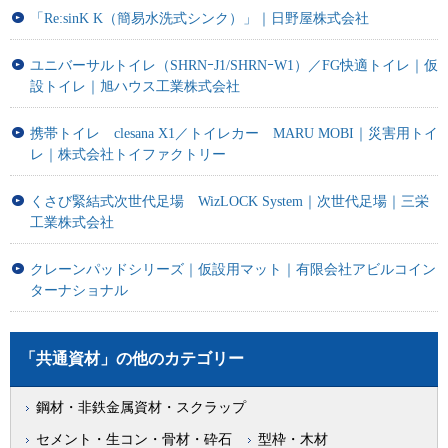
「Re:sinK K（簡易水洗式シンク）」｜日野屋株式会社
ユニバーサルトイレ（SHRNｰJ1/SHRNｰW1）／FG快適トイレ｜仮
設トイレ｜旭ハウス工業株式会社
携帯トイレ clesana X1／トイレカー MARU MOBI｜災害用トイ
レ｜株式会社トイファクトリー
くさび緊結式次世代足場 WizLOCK System｜次世代足場｜三栄
工業株式会社
クレーンパッドシリーズ｜仮設用マット｜有限会社アビルコイン
ターナショナル
「共通資材」の他のカテゴリー
鋼材・非鉄金属資材・スクラップ
セメント・生コン・骨材・砕石
型枠・木材