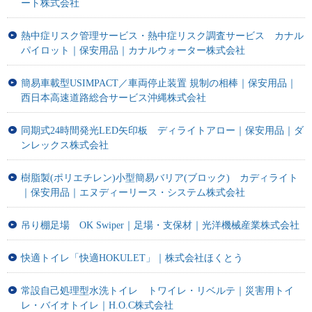
ート株式会社
熱中症リスク管理サービス・熱中症リスク調査サービス カナル
パイロット｜保安用品｜カナルウォーター株式会社
簡易車載型USIMPACT／車両停止装置 規制の相棒｜保安用品｜
西日本高速道路総合サービス沖縄株式会社
同期式24時間発光LED矢印板 ディライトアロー｜保安用品｜ダ
ンレックス株式会社
樹脂製(ポリエチレン)小型簡易バリア(ブロック) カディライト
｜保安用品｜エヌディーリース・システム株式会社
吊り棚足場 OK Swiper｜足場・支保材｜光洋機械産業株式会社
快適トイレ「快適HOKULET」｜株式会社ほくとう
常設自己処理型水洗トイレ トワイレ・リベルテ｜災害用トイ
レ・バイオトイレ｜H.O.C株式会社