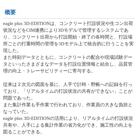
概要
eagle plus 3D-EDITIONは、コンクリート打設状況や生コン出荷
状況などをCIM連携により3Dモデルで管理するシステムであ
り、コンクリート出荷から打設開始・終了の各時間と、打設場
所ごとの打重時間の管理を3Dモデル上で統合的に行うことを実
現した。
また時刻データとともに、コンクリートの配合や現場試験デー
タといったさまざまなデータを打設位置情報と結合し、品質管
理の向上・トレーサビリティーに寄与する。
従来は２次元の図面を基に、人手で計時・野帳への記録を行っ
ており、「リアルタイムの打設状況の共有ができない」ことが
問題であった。
また集計作業も手作業で行われており、作業員の大きな負担と
なっていた。
eagle plus 3D-EDITIONの活用により、リアルタイムの打設状況
共有や、人手による集計作業の省力化ができ、施工性の向上を
図ることができる。