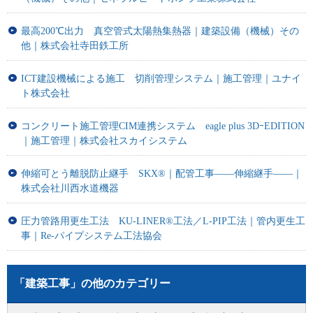
最高200℃出力 真空管式太陽熱集熱器｜建築設備（機械）その
他｜株式会社寺田鉄工所
ICT建設機械による施工 切削管理システム｜施工管理｜ユナイ
ト株式会社
コンクリート施工管理CIM連携システム eagle plus 3DｰEDITION
｜施工管理｜株式会社スカイシステム
伸縮可とう離脱防止継手 SKX®｜配管工事――伸縮継手――｜
株式会社川西水道機器
圧力管路用更生工法 KU-LINER®工法／L-PIP工法｜管内更生工
事｜Re-パイプシステム工法協会
「建築工事」の他のカテゴリー