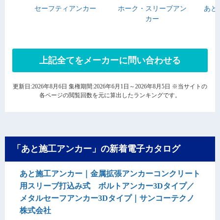
セーフティアンカー
ホーク・スリーブアン
あと
カー
上記全てをメーカーに問い合わせる
更新日:2026年8月6日 集権期間:2026年6月1日～2026年8月5日 ※当サイトの
各ページの閲覧回数を元に算出したランキングです。
「あと施工アンカー」の新着電子カタログ
あと施工アンカー｜金属拡張アンカーコンクリート
用スリーブ打込み式 ボルトアンカー3Dタイプ／
メタルセーフアンカー3Dタイプ｜サンコーテクノ
株式会社