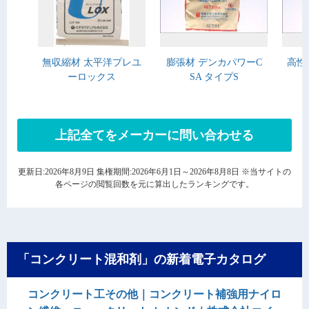
無収縮材 太平洋プレユ
膨張材 デンカパワーC
高性
ーロックス
SA タイプS
上記全てをメーカーに問い合わせる
更新日:2026年8月9日 集権期間:2026年6月1日～2026年8月8日 ※当サイトの
各ページの閲覧回数を元に算出したランキングです。
「コンクリート混和剤」の新着電子カタログ
コンクリート工その他｜コンクリート補強用ナイロ