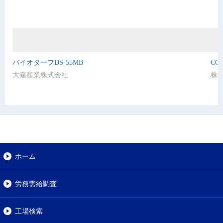
バイオターフDS-55MB
COO
大嘉産業株式会社
株式
ホーム
労務需給調査
工場検索