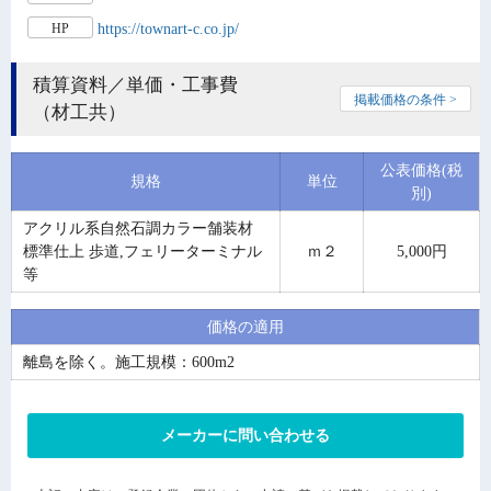
https://townart-c.co.jp/
HP
積算資料／単価・工事費
掲載価格の条件 >
（材工共）
公表価格(税
規格
単位
別)
アクリル系自然石調カラー舗装材
標準仕上 歩道,フェリーターミナル
ｍ２
5,000円
等
価格の適用
離島を除く。施工規模：600m2
メーカーに問い合わせる