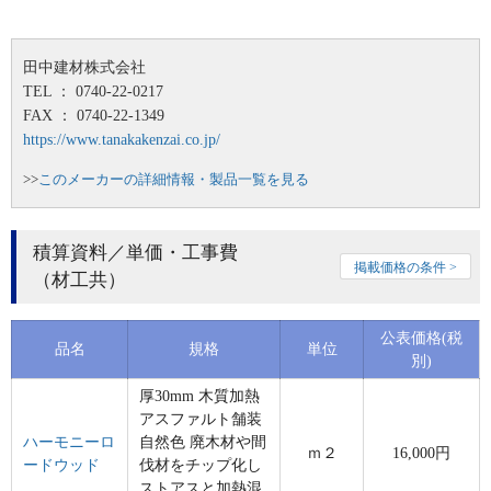
田中建材株式会社
TEL ： 0740-22-0217
FAX ： 0740-22-1349
https://www.tanakakenzai.co.jp/
>>
このメーカーの詳細情報・製品一覧を見る
積算資料／単価・工事費
掲載価格の条件 >
（材工共）
公表価格(税
品名
規格
単位
別)
厚30mm 木質加熱
アスファルト舗装
ハーモニーロ
自然色 廃木材や間
ｍ２
16,000円
ードウッド
伐材をチップ化し
ストアスと加熱混