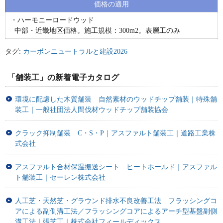
価格の適用
・ハーモニーロードウッド
中部・近畿地区価格。施工規模：300m2。表層工のみ
タグ:
カーボンニュートラルと建設2026
「舗装工」の新着電子カタログ
環境に配慮した木質舗装 自然素材のウッドチップ舗装｜特殊舗
装工｜一般社団法人間伐材ウッドチップ舗装協会
クラック抑制舗装 C・S・P｜アスファルト舗装工｜道路工業株
式会社
アスファルト合材保温搬送シート ヒートホールド｜アスファル
ト舗装工｜セーレン株式会社
人工芝・天然芝・グラウンド排水不良改善工法 フラッシングコ
アによる副側溝工法／フラッシングコアによるアーチ型基盤副側
溝工法｜張芝工｜株式会社フィールディックス