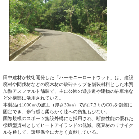
田中建材が技術開発した「ハーモニーロードウッド」は、建設
廃材や間伐材などの廃木材の破砕チップを舗装材料とした木質
加熱アスファルト舗装で、主に公園の遊歩道や建物の駐車場な
ど外構部に活用されている。
本製品は1000㎡の施工（厚さ30㎜）で約17.3ｔのCO₂を舗装に
固定でき、歩行感も柔らかく膝への負担も少ない。
国際規模のスポーツ施設外構にも採用され、断熱性能の優れた
循環型資材としてヒートアイランドの低減、廃棄材のリサイク
ルを通して、環境保全に大きく貢献している。