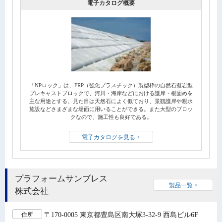
電子カタログ概要
「NPロック」は、FRP（強化プラスチック）製型枠の自然石擬岩型
プレキャストブロックで、河川・海岸などにおける護岸・根固めを
主な用途とする。見た目は天然石によく似ており、景観護岸や親水
施設などさまざまな場面に用いることができる。また大型のブロッ
クなので、施工性も良好である。
電子カタログを見る >
プラフォームサンブレス
製品一覧 >
株式会社
〒170-0005 東京都豊島区南大塚3-32-9 西島ビル6F
住所