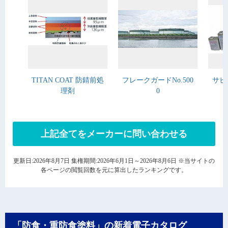
TITAN COAT 防錆前処
フレークガードNo.500
サビ
理剤
0
上記全てをメーカーに問い合わせる
更新日:2026年8月7日 集権期間:2026年6月1日～2026年8月6日 ※当サイトの
各ページの閲覧回数を元に算出したランキングです。
「防食・重防食塗料」の新着電子カタログ