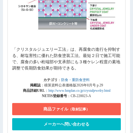
「クリスタルジュエリー工法」は、再腐食の進行を抑制す
る、耐塩害性に優れた防食塗装工法。最短２日で施工可能
で、腐食の多い桁端部や支承部にも３種ケレン程度の素地
調整で長期防食効果が期待できる。
カテゴリ
：
防食・重防食塗料
掲載誌
：積算資料公表価格版2026年8月号 p.29
商品詳細URL
：
http://www.hmplan.co.jp/crystaljewelry.html
NETIS登録番号
：CB-220023-A
商品ファイル
（取材記事）
メーカーへ問い合わせる