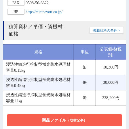
0598-56-6622
FAX
http://mietoryou.co.jp/
HP
積算資料／単価・資機材
掲載価格の条件 >
価格
公表価格(税
規格
単位
別)
浸透性錆進行抑制型蛍光防水処理材
缶
10,300円
容量0.15kg
浸透性錆進行抑制型蛍光防水処理材
缶
30,000円
容量0.45㎏
浸透性錆進行抑制型蛍光防水処理材
缶
238,200円
容量11㎏
商品ファイル
（取材記事）