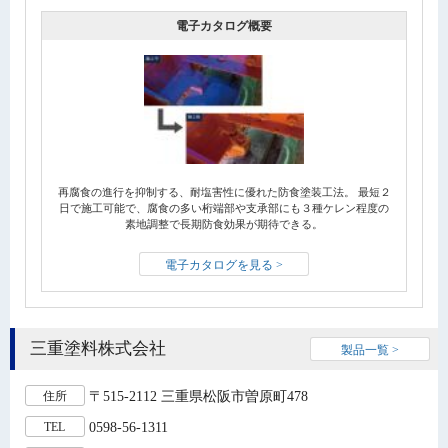
電子カタログ概要
再腐食の進行を抑制する、耐塩害性に優れた防食塗装工法。 最短２
日で施工可能で、腐食の多い桁端部や支承部にも３種ケレン程度の
素地調整で長期防食効果が期待できる。
電子カタログを見る >
三重塗料株式会社
製品一覧 >
〒515-2112 三重県松阪市曽原町478
住所
0598-56-1311
TEL