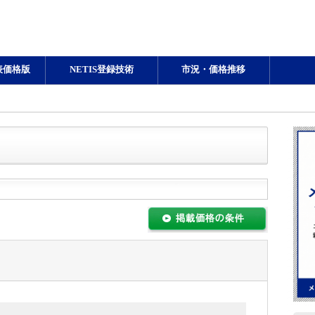
表価格版
NETIS登録技術
市況・価格推移