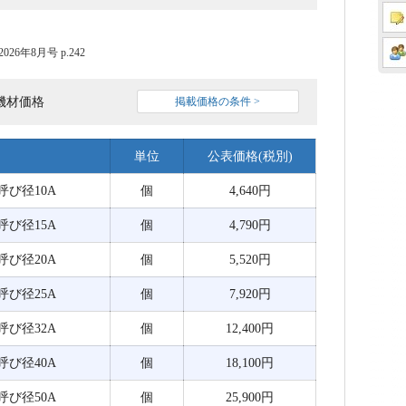
6年8月号 p.242
機材価格
掲載価格の条件 >
単位
公表価格(税別)
 呼び径10A
個
4,640円
 呼び径15A
個
4,790円
 呼び径20A
個
5,520円
 呼び径25A
個
7,920円
 呼び径32A
個
12,400円
 呼び径40A
個
18,100円
 呼び径50A
個
25,900円