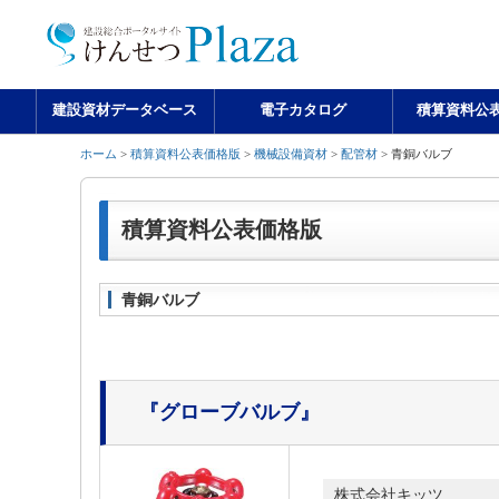
建設資材データベース
電子カタログ
積算資料公
ホーム
>
積算資料公表価格版
>
機械設備資材
>
配管材
> 青銅バルブ
積算資料公表価格版
青銅バルブ
『グローブバルブ』
株式会社キッツ