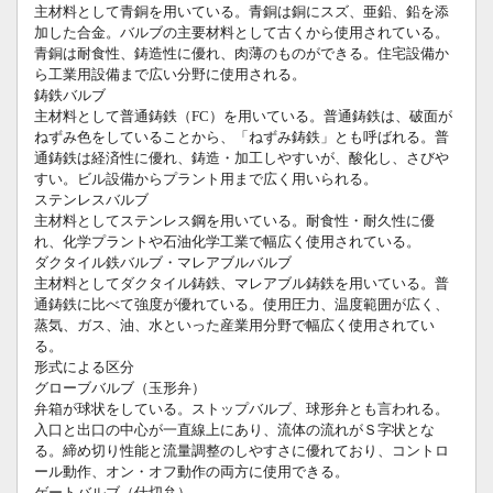
主材料として青銅を用いている。青銅は銅にスズ、亜鉛、鉛を添
加した合金。バルブの主要材料として古くから使用されている。
青銅は耐食性、鋳造性に優れ、肉薄のものができる。住宅設備か
ら工業用設備まで広い分野に使用される。
鋳鉄バルブ
主材料として普通鋳鉄（FC）を用いている。普通鋳鉄は、破面が
ねずみ色をしていることから、「ねずみ鋳鉄」とも呼ばれる。普
通鋳鉄は経済性に優れ、鋳造・加工しやすいが、酸化し、さびや
すい。ビル設備からプラント用まで広く用いられる。
ステンレスバルブ
主材料としてステンレス鋼を用いている。耐食性・耐久性に優
れ、化学プラントや石油化学工業で幅広く使用されている。
ダクタイル鉄バルブ・マレアブルバルブ
主材料としてダクタイル鋳鉄、マレアブル鋳鉄を用いている。普
通鋳鉄に比べて強度が優れている。使用圧力、温度範囲が広く、
蒸気、ガス、油、水といった産業用分野で幅広く使用されてい
る。
形式による区分
グローブバルブ（玉形弁）
弁箱が球状をしている。ストップバルブ、球形弁とも言われる。
入口と出口の中心が一直線上にあり、流体の流れがＳ字状とな
る。締め切り性能と流量調整のしやすさに優れており、コントロ
ール動作、オン・オフ動作の両方に使用できる。