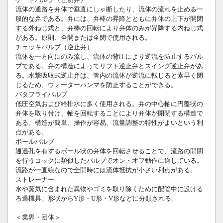
ゲートバルブ（仕切弁）
流体の通路を弁体で垂直にしゃ断したり、流体の流れを止める一
般的な弁である。弁には、弁棒の昇降とともに弁体の上下が開閉
する外ねじ式と、弁棒の回転により弁体のみが昇降する内ねじ式
がある。原則、全開または全閉で使用される。
チェッキバルブ（逆止弁）
流体を一方向にのみ流し、流体の背圧により逆流を防止するバル
ブである。弁の構造によってリフト逆止弁とスイング逆止弁があ
る。水撃吸収式逆止弁は、管内の流体が逆流に転じると素早く閉
じるため、ウォーターハンマを防止することができる。
バタフライバルブ
低圧空気および給排水に多く使用される。弁の中心軸に円盤状の
弁体を取り付け、軸を回転することにより弁体が開閉する構造で
ある。構造が簡単、操作が容易、流量調整の特性がよいという利
点がある。
ボールバルブ
通過孔を有するボール状の弁体を回転させることで、流路の開閉
を行うコックに類似したバルブでオン・オフ動作に適している。
流路が一直線なので全開時には流体抵抗が小さい利点がある。
ストレーナー
水や蒸気に含まれた異物やゴミを取り除くために配管中に設ける
ろ過機具。形状からY形・U形・V形などに分類される。
＜業界・団体＞