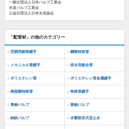
一般社団法人日本バルブ工業会
水道バルブ工業会
公益社団法人日本水道協会
「配管材」の他のカテゴリー
空調用銅管継手
鋼製特殊管
メカニカル管継手
排水用集合管
ポリエチレン管
ポリエチレン管金属継手
樹脂製特殊管
特殊管継手
青銅バルブ
黄銅バルブ
鋳鉄バルブ
水撃吸収式逆止弁