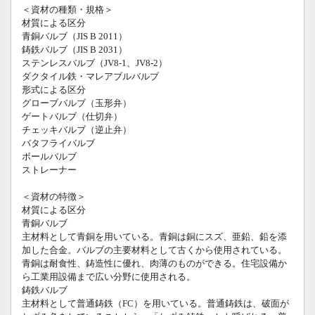
＜資材の種類・規格＞
材質による区分
青銅バルブ（JIS B 2011）
鋳鉄バルブ（JIS B 2031）
ステンレスバルブ（JV8-1、JV8-2）
ダクタイル鉄・マレアブルバルブ
形式による区分
グローブバルブ（玉形弁）
ゲートバルブ（仕切弁）
チェッキバルブ（逆止弁）
バタフライバルブ
ボールバルブ
ストレーナー
＜資材の特徴＞
材質による区分
青銅バルブ
主材料として青銅を用いている。青銅は銅にスズ、亜鉛、鉛を添
加した合金。バルブの主要材料として古くから使用されている。
青銅は耐食性、鋳造性に優れ、肉薄のものができる。住宅設備か
ら工業用設備まで広い分野に使用される。
鋳鉄バルブ
主材料として普通鋳鉄（FC）を用いている。普通鋳鉄は、破面が