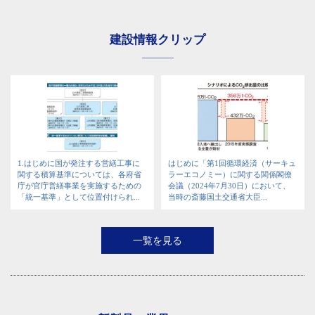
建設情報クリップ
1.はじめに国が発注する営繕工事に
はじめに「第1回循環経済（サーキュ
関する積算基準については、各府省
ラーエコノミー）に関する関係閣僚
庁が官庁営繕事業を実施するための
会議（2024年7月30日）において、
「統一基準」として位置付けられ...
当時の斎藤国土交通省大臣...
一覧を見る