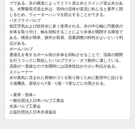
ブである。弁の構造によってリフト逆止弁とスイング逆止弁があ
る。水撃吸収式逆止弁は、管内の流体が逆流に転じると素早く閉
じるため、ウォーターハンマを防止することができる。
バタフライバルブ
低圧空気および給排水に多く使用される。弁の中心軸に円盤状の
弁体を取り付け、軸を回転することにより弁体が開閉する構造で
ある。構造が簡単、操作が容易、流量調整の特性がよいという利
点がある。
ボールバルブ
通過孔を有するボール状の弁体を回転させることで、流路の開閉
を行うコックに類似したバルブでオン・オフ動作に適している。
流路が一直線なので全開時には流体抵抗が小さい利点がある。
ストレーナー
水や蒸気に含まれた異物やゴミを取り除くために配管中に設ける
ろ過機具。形状からY形・U形・V形などに分類される。
＜業界・団体＞
一般社団法人日本バルブ工業会
水道バルブ工業会
公益社団法人日本水道協会