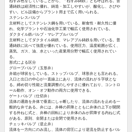
ねずみ色をしていることから、「ねずみ鋳鉄」とも呼ばれる。普
通鋳鉄は経済性に優れ、鋳造・加工しやすいが、酸化し、さびや
すい。ビル設備からプラント用まで広く用いられる。
ステンレスバルブ
主材料としてステンレス鋼を用いている。耐食性・耐久性に優
れ、化学プラントや石油化学工業で幅広く使用されている。
ダクタイル鉄バルブ・マレアブルバルブ
主材料としてダクタイル鋳鉄、マレアブル鋳鉄を用いている。普
通鋳鉄に比べて強度が優れている。使用圧力、温度範囲が広く、
蒸気、ガス、油、水といった産業用分野で幅広く使用されてい
る。
形式による区分
グローブバルブ（玉形弁）
弁箱が球状をしている。ストップバルブ、球形弁とも言われる。
入口と出口の中心が一直線上にあり、流体の流れがＳ字状とな
る。締め切り性能と流量調整のしやすさに優れており、コントロ
ール動作、オン・オフ動作の両方に使用できる。
ゲートバルブ（仕切弁）
流体の通路を弁体で垂直にしゃ断したり、流体の流れを止める一
般的な弁である。弁には、弁棒の昇降とともに弁体の上下が開閉
する外ねじ式と、弁棒の回転により弁体のみが昇降する内ねじ式
がある。原則、全開または全閉で使用される。
チェッキバルブ（逆止弁）
流体を一方向にのみ流し、流体の背圧により逆流を防止するバル