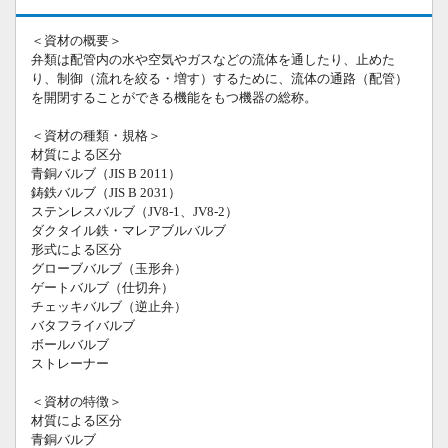
＜資材の概要＞
弁類は配管内の水や空気やガスなどの流体を通したり、止めた
り、制御（流れを絞る・増す）するために、流体の通路（配管）
を開閉することができる機能をもつ機器の総称。
＜資材の種類・規格＞
材質による区分
青銅バルブ（JIS B 2011）
鋳鉄バルブ（JIS B 2031）
ステンレスバルブ（JV8-1、JV8-2）
ダクタイル鉄・マレアブルバルブ
形式による区分
グローブバルブ（玉形弁）
ゲートバルブ（仕切弁）
チェッキバルブ（逆止弁）
バタフライバルブ
ボールバルブ
ストレーナー
＜資材の特徴＞
材質による区分
青銅バルブ