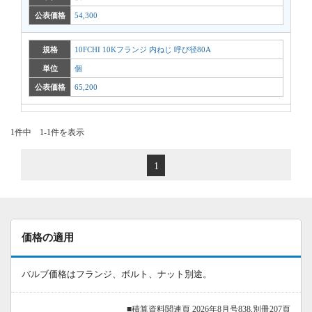
公表価格
54,300
規格
10FCHI 10Kフランジ 内ねじ 呼び径80A
単位
個
公表価格
65,200
1件中 1-1件を表示
1
価格の適用
バルブ価格はフランジ、ボルト、ナット別途。
■積算資料関連頁 2026年8月号838,別冊207頁