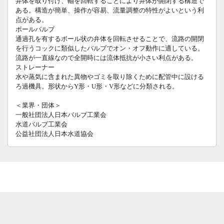
弁体を取り付け、軸を回転することにより弁体が開閉する構造で
ある。構造が簡単、操作が容易、流量調整の特性がよいという利
点がある。
ボールバルブ
通過孔を有するボール状の弁体を回転させることで、流路の開閉
を行うコックに類似したバルブでオン・オフ動作に適している。
流路が一直線なので全開時には流体抵抗が小さい利点がある。
ストレーナー
水や蒸気に含まれた異物やゴミを取り除くために配管中に設ける
ろ過機具。形状からY形・U形・V形などに分類される。
＜業界・団体＞
一般社団法人日本バルブ工業会
水道バルブ工業会
公益社団法人日本水道協会