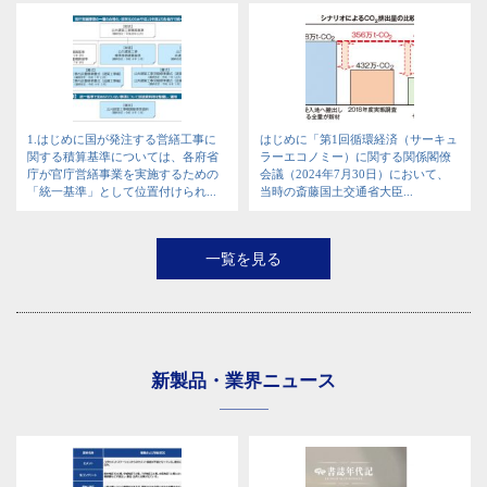
1.はじめに国が発注する営繕工事に
はじめに「第1回循環経済（サーキュ
関する積算基準については、各府省
ラーエコノミー）に関する関係閣僚
庁が官庁営繕事業を実施するための
会議（2024年7月30日）において、
「統一基準」として位置付けられ...
当時の斎藤国土交通省大臣...
一覧を見る
新製品・業界ニュース