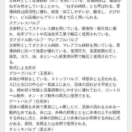
主材料として普通鋳鉄（FC）を用いている。普通鋳鉄は、破面が
ねずみ色をしていることから、「ねずみ鋳鉄」とも呼ばれる。普
通鋳鉄は経済性に優れ、鋳造・加工しやすいが、酸化し、さびや
すい。ビル設備からプラント用まで広く用いられる。
ステンレスバルブ
主材料としてステンレス鋼を用いている。耐食性・耐久性に優
れ、化学プラントや石油化学工業で幅広く使用されている。
ダクタイル鉄バルブ・マレアブルバルブ
主材料としてダクタイル鋳鉄、マレアブル鋳鉄を用いている。普
通鋳鉄に比べて強度が優れている。使用圧力、温度範囲が広く、
蒸気、ガス、油、水といった産業用分野で幅広く使用されてい
る。
形式による区分
グローブバルブ（玉形弁）
弁箱が球状をしている。ストップバルブ、球形弁とも言われる。
入口と出口の中心が一直線上にあり、流体の流れがＳ字状とな
る。締め切り性能と流量調整のしやすさに優れており、コントロ
ール動作、オン・オフ動作の両方に使用できる。
ゲートバルブ（仕切弁）
流体の通路を弁体で垂直にしゃ断したり、流体の流れを止める一
般的な弁である。弁には、弁棒の昇降とともに弁体の上下が開閉
する外ねじ式と、弁棒の回転により弁体のみが昇降する内ねじ式
がある。原則、全開または全閉で使用される。
チェッキバルブ（逆止弁）