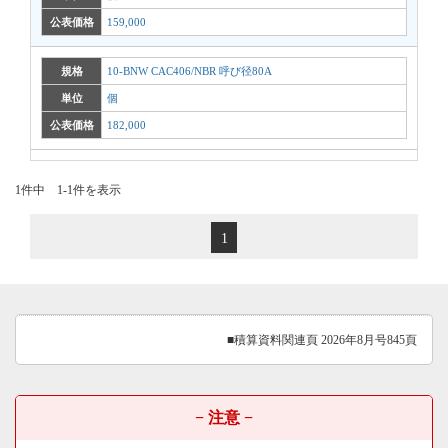
公表価格
159,000
規格
10-BNW CAC406/NBR 呼び径80A
単位
個
公表価格
182,000
1件中 1-1件を表示
1
■積算資料関連頁 2026年8月号845頁
− 注意 −