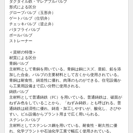
ダクタイル鉄・マレアブルバルブ
形式による区分
グローブバルブ（玉形弁）
ゲートバルブ（仕切弁）
チェッキバルブ（逆止弁）
バタフライバルブ
ボールバルブ
ストレーナー
＜資材の特徴＞
材質による区分
青銅バルブ
主材料として青銅を用いている。青銅は銅にスズ、亜鉛、鉛を添
加した合金。バルブの主要材料として古くから使用されている。
青銅は耐食性、鋳造性に優れ、肉薄のものができる。住宅設備か
ら工業用設備まで広い分野に使用される。
鋳鉄バルブ
主材料として普通鋳鉄（FC）を用いている。普通鋳鉄は、破面が
ねずみ色をしていることから、「ねずみ鋳鉄」とも呼ばれる。普
通鋳鉄は経済性に優れ、鋳造・加工しやすいが、酸化し、さびや
すい。ビル設備からプラント用まで広く用いられる。
ステンレスバルブ
主材料としてステンレス鋼を用いている。耐食性・耐久性に優
れ、化学プラントや石油化学工業で幅広く使用されている。