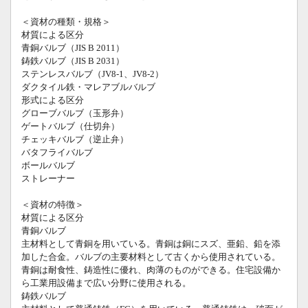
＜資材の種類・規格＞
材質による区分
青銅バルブ（JIS B 2011）
鋳鉄バルブ（JIS B 2031）
ステンレスバルブ（JV8-1、JV8-2）
ダクタイル鉄・マレアブルバルブ
形式による区分
グローブバルブ（玉形弁）
ゲートバルブ（仕切弁）
チェッキバルブ（逆止弁）
バタフライバルブ
ボールバルブ
ストレーナー
＜資材の特徴＞
材質による区分
青銅バルブ
主材料として青銅を用いている。青銅は銅にスズ、亜鉛、鉛を添
加した合金。バルブの主要材料として古くから使用されている。
青銅は耐食性、鋳造性に優れ、肉薄のものができる。住宅設備か
ら工業用設備まで広い分野に使用される。
鋳鉄バルブ