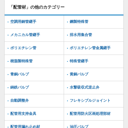
「配管材」の他のカテゴリー
空調用銅管継手
鋼製特殊管
メカニカル管継手
排水用集合管
ポリエチレン管
ポリエチレン管金属継手
樹脂製特殊管
特殊管継手
青銅バルブ
黄銅バルブ
鋳鉄バルブ
水撃吸収式逆止弁
自動調整弁
フレキシブルジョイント
配管用支持金具
配管用防火区画処理部材
配管用漏れ止め材
油圧バルブ