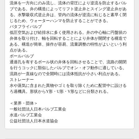
流体を一方向にのみ流し、流体の背圧により逆流を防止するバル
ブである。弁の構造によってリフト逆止弁とスイング逆止弁があ
る。水撃吸収式逆止弁は、管内の流体が逆流に転じると素早く閉
じるため、ウォーターハンマを防止することができる。
バタフライバルブ
低圧空気および給排水に多く使用される。弁の中心軸に円盤状の
弁体を取り付け、軸を回転することにより弁体が開閉する構造で
ある。構造が簡単、操作が容易、流量調整の特性がよいという利
点がある。
ボールバルブ
通過孔を有するボール状の弁体を回転させることで、流路の開閉
を行うコックに類似したバルブでオン・オフ動作に適している。
流路が一直線なので全開時には流体抵抗が小さい利点がある。
ストレーナー
水や蒸気に含まれた異物やゴミを取り除くために配管中に設ける
ろ過機具。形状からY形・U形・V形などに分類される。
＜業界・団体＞
一般社団法人日本バルブ工業会
水道バルブ工業会
公益社団法人日本水道協会