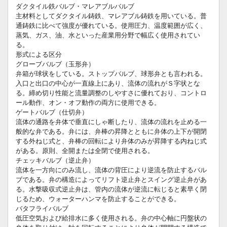
ダクタイル鉄バルブ・マレアブルバルブ
主材料としてダクタイル鋳鉄、マレアブル鋳鉄を用いている。普
通鋳鉄に比べて強度が優れている。使用圧力、温度範囲が広く、
蒸気、ガス、油、水といった産業用分野で幅広く使用されてい
る。
形式による区分
グローブバルブ（玉形弁）
弁箱が球状をしている。ストップバルブ、球形弁とも言われる。
入口と出口の中心が一直線上にあり、流体の流れがＳ字状とな
る。締め切り性能と流量調整のしやすさに優れており、コントロ
ール動作、オン・オフ動作の両方に使用できる。
ゲートバルブ（仕切弁）
流体の通路を弁体で垂直にしゃ断したり、流体の流れを止める一
般的な弁である。弁には、弁棒の昇降とともに弁体の上下が開閉
する外ねじ式と、弁棒の回転により弁体のみが昇降する内ねじ式
がある。原則、全開または全閉で使用される。
チェッキバルブ（逆止弁）
流体を一方向にのみ流し、流体の背圧により逆流を防止するバル
ブである。弁の構造によってリフト逆止弁とスイング逆止弁があ
る。水撃吸収式逆止弁は、管内の流体が逆流に転じると素早く閉
じるため、ウォーターハンマを防止することができる。
バタフライバルブ
低圧空気および給排水に多く使用される。弁の中心軸に円盤状の