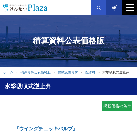
積算資料公表価格版
ホーム
積算資料公表価格版
機械設備資材
配管材
水撃吸収式逆止弁
水撃吸収式逆止弁
掲載価格の条件
『ウイングチェッキバルブ』