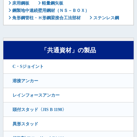
床用鋼板
軽量鋼矢板
鋼製地中連続壁用鋼材（ＮＳ－ＢＯＸ）
角形鋼管柱・Ｈ形鋼梁接合工法部材
ステンレス鋼
「共通資材」の製品
C・Sジョイント
溶接アンカー
レインフォースアンカー
頭付スタッド〈JIS B 1198〉
異形スタッド