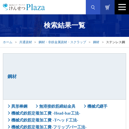
検索結果一覧
ホーム
共通資材
鋼材・非鉄金属資材・スクラップ
鋼材
ステンレス鋼
鋼材
異形棒鋼
無溶接鉄筋締結金具
機械式継手
機械式鉄筋定着加工費 -Head-bar工法-
機械式鉄筋定着加工費 -Tヘッド工法-
機械式鉄筋定着加工費-フリップバー工法-