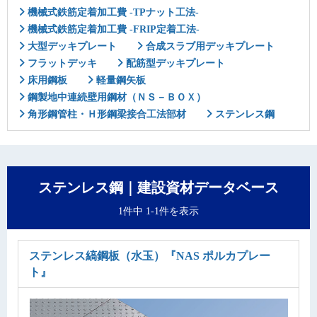
機械式鉄筋定着加工費 -TPナット工法-
機械式鉄筋定着加工費 -FRIP定着工法-
大型デッキプレート
合成スラブ用デッキプレート
フラットデッキ
配筋型デッキプレート
床用鋼板
軽量鋼矢板
鋼製地中連続壁用鋼材（ＮＳ－ＢＯＸ）
角形鋼管柱・Ｈ形鋼梁接合工法部材
ステンレス鋼
ステンレス鋼｜建設資材データベース
1件中 1-1件を表示
ステンレス縞鋼板（水玉）
『NAS ポルカプレー
ト』