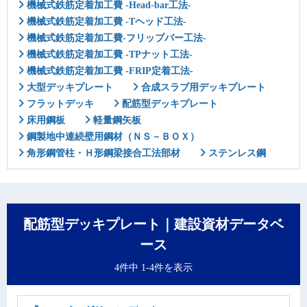
機械式鉄筋定着加工費 -Head-bar工法-
機械式鉄筋定着加工費 -Tヘッド工法-
機械式鉄筋定着加工費-フリップバー工法-
機械式鉄筋定着加工費 -TPナット工法-
機械式鉄筋定着加工費 -FRIP定着工法-
大型デッキプレート
合成スラブ用デッキプレート
フラットデッキ
配筋型デッキプレート
床用鋼板
軽量鋼矢板
鋼製地中連続壁用鋼材（ＮＳ－ＢＯＸ）
角形鋼管柱・Ｈ形鋼梁接合工法部材
ステンレス鋼
配筋型デッキプレート｜建設資材データベ
ース
4件中 1-4件を表示