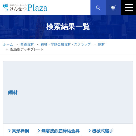
検索結果一覧
ホーム
共通資材
鋼材・非鉄金属資材・スクラップ
鋼材
配筋型デッキプレート
鋼材
異形棒鋼
無溶接鉄筋締結金具
機械式継手