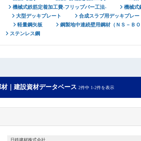
機械式鉄筋定着加工費-フリップバー工法-
機械式鉄
大型デッキプレート
合成スラブ用デッキプレー
軽量鋼矢板
鋼製地中連続壁用鋼材（ＮＳ－ＢＯ
ステンレス鋼
部材｜建設資材データベース
2件中 1-2件を表示
日鉄建材株式会社