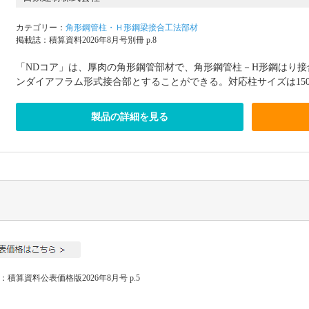
カテゴリー：
角形鋼管柱・Ｈ形鋼梁接合工法部材
掲載誌：積算資料2026年8月号別冊 p.8
「NDコア」は、厚肉の角形鋼管部材で、角形鋼管柱－H形鋼はり
ンダイアフラム形式接合部とすることができる。対応柱サイズは150角
製品の詳細を見る
：積算資料公表価格版2026年8月号 p.5