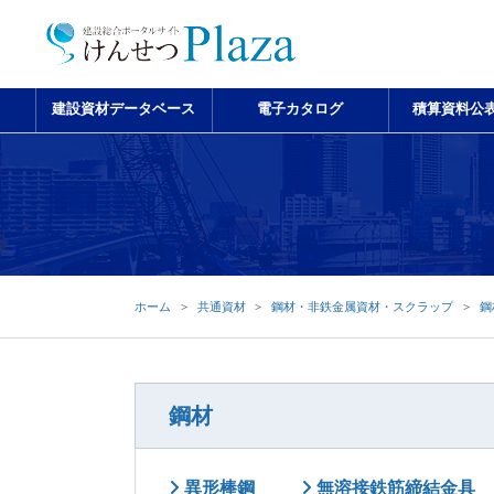
建設資材データベース
電子カタログ
積算資料公
ホーム
共通資材
鋼材・非鉄金属資材・スクラップ
鋼
鋼材
異形棒鋼
無溶接鉄筋締結金具