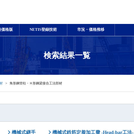
表価格版
NETIS登録技術
市況・価格推移
検索結果一覧
材
角形鋼管柱・Ｈ形鋼梁接合工法部材
機械式継手
機械式鉄筋定着加工費 -Head-bar工法-