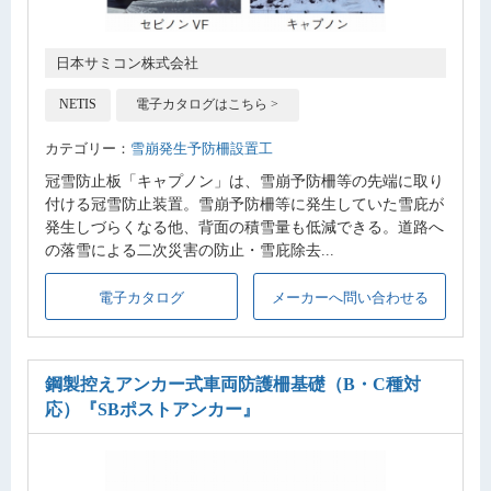
日本サミコン株式会社
NETIS
電子カタログはこちら >
カテゴリー：
雪崩発生予防柵設置工
冠雪防止板「キャプノン」は、雪崩予防柵等の先端に取り
付ける冠雪防止装置。雪崩予防柵等に発生していた雪庇が
発生しづらくなる他、背面の積雪量も低減できる。道路へ
の落雪による二次災害の防止・雪庇除去...
電子カタログ
メーカーへ問い合わせる
鋼製控えアンカー式車両防護柵基礎（B・C種対
応）
『SBポストアンカー』