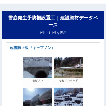
雪崩発生予防柵設置工｜建設資材データベ
ース
4件中 1-4件を表示
冠雪防止板
『キャプノン』