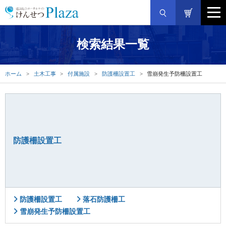
検索結果一覧
ホーム
土木工事
付属施設
防護柵設置工
雪崩発生予防柵設置工
防護柵設置工
防護柵設置工
落石防護柵工
雪崩発生予防柵設置工