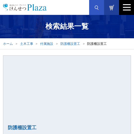
検索結果一覧
ホーム
土木工事
付属施設
防護柵設置工
防護柵設置工
防護柵設置工