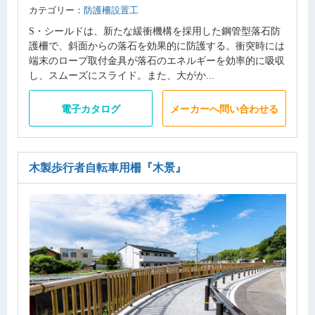
カテゴリー：
防護柵設置工
S・シールドは、新たな緩衝機構を採用した鋼管型落石防
護柵で、斜面からの落石を効果的に防護する。衝突時には
端末のロープ取付金具が落石のエネルギーを効率的に吸収
し、スムーズにスライド。また、大がか...
電子カタログ
メーカーへ問い合わせる
木製歩行者自転車用柵
『木景』