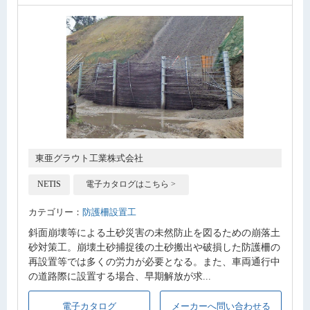
東亜グラウト工業株式会社
NETIS
電子カタログはこちら >
カテゴリー：
防護柵設置工
斜面崩壊等による土砂災害の未然防止を図るための崩落土
砂対策工。崩壊土砂捕捉後の土砂搬出や破損した防護柵の
再設置等では多くの労力が必要となる。また、車両通行中
の道路際に設置する場合、早期解放が求...
電子カタログ
メーカーへ問い合わせる