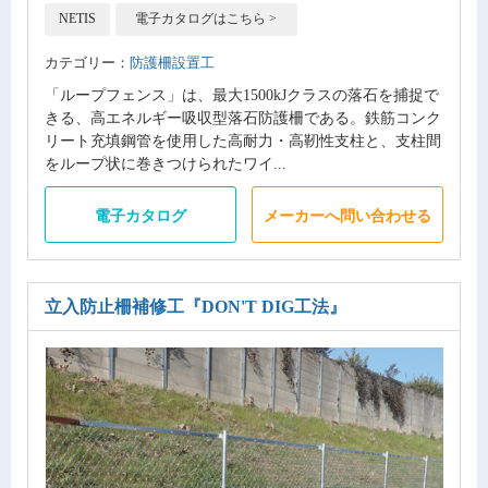
NETIS
電子カタログはこちら >
カテゴリー：
防護柵設置工
「ループフェンス」は、最大1500kJクラスの落石を捕捉で
きる、高エネルギー吸収型落石防護柵である。鉄筋コンク
リート充填鋼管を使用した高耐力・高靭性支柱と、支柱間
をループ状に巻きつけられたワイ...
電子カタログ
メーカーへ問い合わせる
立入防止柵補修工
『DON'T DIG工法』