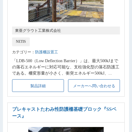
東亜グラウト工業株式会社
NETIS
カテゴリー：
防護柵設置工
「LDB-500（Low Deflection Barrier）」は、最大500kJまで
の落石エネルギーに対応可能な、支柱強化型の落石防護工
である。柵変形量が小さく、衝突エネルギー500kJ、...
製品詳細
メーカーへ問い合わせる
プレキャストたわみ性防護柵基礎ブロック
『SSベ
ース』