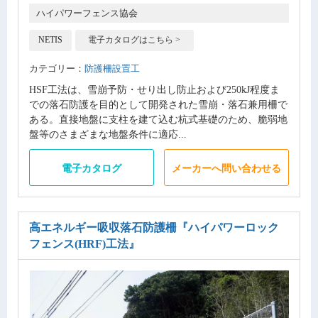
ハイパワーフェンス協会
NETIS
電子カタログはこちら >
カテゴリー：
防護柵設置工
HSF工法は、雪崩予防・せり出し防止および250kJ程度ま
での落石防護を目的として開発された雪崩・落石兼用柵で
ある。直接地盤に支柱を建て込む杭式基礎のため、脆弱地
盤等のさまざまな地盤条件に適応...
電子カタログ
メーカーへ問い合わせる
高エネルギー吸収落石防護柵
『ハイパワーロック
フェンス(HRF)工法』