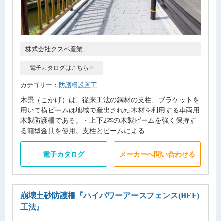
株式会社クスベ産業
電子カタログはこちら >
カテゴリー：
防護柵設置工
木景（こかげ）は、従来工法の鋼材の支柱、ブラケットを
用いて横ビームは地域で産出された木材を利用する車両用
木製防護柵である。・上下2本の木製ビームを強く保持す
る箱型金具を使用。支柱とビームによる...
電子カタログ
メーカーへ問い合わせる
崩壊土砂防護柵
『ハイパワーアースフェンス(HEF)
工法』