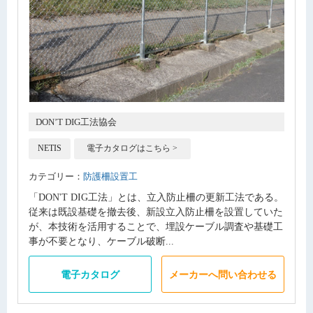
DON’T DIG工法協会
NETIS
電子カタログはこちら >
カテゴリー：
防護柵設置工
「DON'T DIG工法」とは、立入防止柵の更新工法である。
従来は既設基礎を撤去後、新設立入防止柵を設置していた
が、本技術を活用することで、埋設ケーブル調査や基礎工
事が不要となり、ケーブル破断...
電子カタログ
メーカーへ問い合わせる