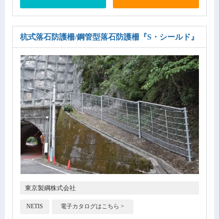
杭式落石防護柵/鋼管型落石防護柵
『S・シールド』
東京製綱株式会社
NETIS
電子カタログはこちら >