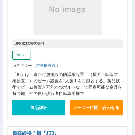
JFE建材株式会社
NETIS
カテゴリー：
防護柵設置工
「JC」は、道路付属施設の防護柵設置工（横断・転落防止
柵設置工）のビーム設置を1人施工を可能とする。製品技
術でビーム仮置き可能かつボルトなしで固定可能な金具を
持つ施工性の良い歩行者自転車用柵で...
製品詳細
メーカーに問い合わせる
自在縦格子柵
『JT3』