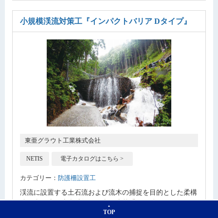
小規模渓流対策工
『インパクトバリア Dタイプ』
東亜グラウト工業株式会社
NETIS
電子カタログはこちら >
カテゴリー：
防護柵設置工
渓流に設置する土石流および流木の捕捉を目的とした柔構
造の土石流・流木捕捉工。土石流荷重作用時にリングネッ
TOP
トとエネルギー吸収装置のブレーキリングが変形すること