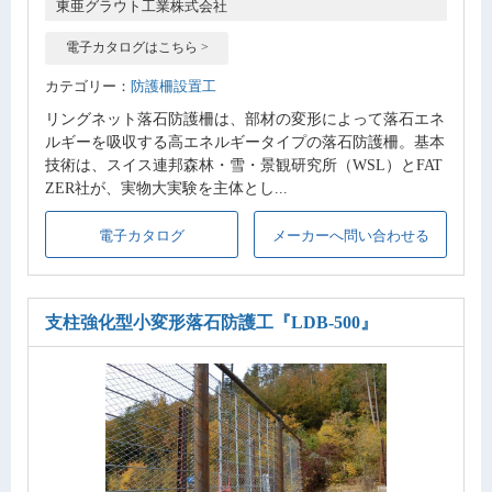
東亜グラウト工業株式会社
電子カタログはこちら >
カテゴリー：
防護柵設置工
リングネット落石防護柵は、部材の変形によって落石エネ
ルギーを吸収する高エネルギータイプの落石防護柵。基本
技術は、スイス連邦森林・雪・景観研究所（WSL）とFAT
ZER社が、実物大実験を主体とし...
電子カタログ
メーカーへ問い合わせる
支柱強化型小変形落石防護工
『LDB-500』