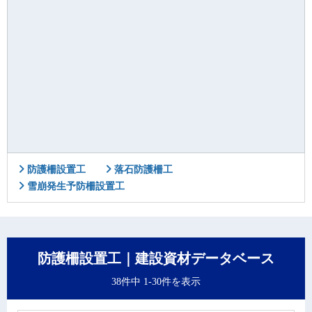
防護柵設置工
落石防護柵工
雪崩発生予防柵設置工
防護柵設置工｜建設資材データベース
38件中 1-30件を表示