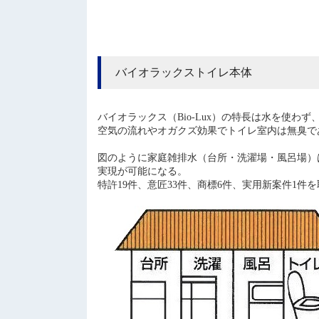
バイオラックストイレ本体
バイオラックス（Bio-Lux）の特長は水を使
空気の流れやオガクズ効果でトイレ室内は無臭で
図のように家庭雑排水（台所・洗濯場・風呂場）は新浄
実現が可能になる。
特許19件、意匠33件、商標6件、実用新案件1件