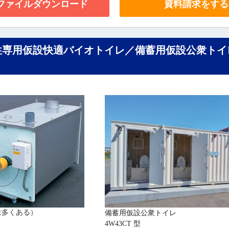
Fファイルダウンロード
資料請求をする
性専用仮設快適バイオトイレ／備蓄用仮設公衆トイ
は多くある）
備蓄用仮設公衆トイレ
4W43CT 型