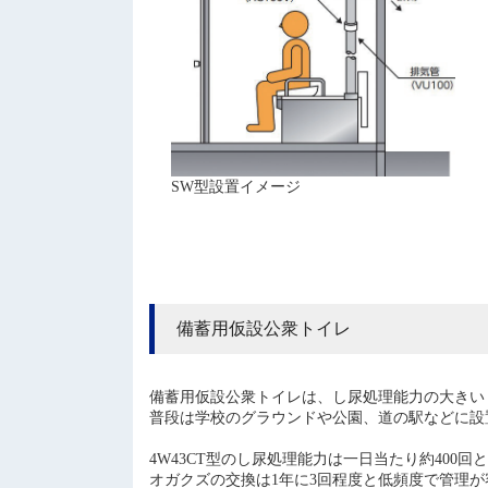
SW型設置イメージ
備蓄用仮設公衆トイレ
備蓄用仮設公衆トイレは、し尿処理能力の大きい
普段は学校のグラウンドや公園、道の駅などに設
4W43CT型のし尿処理能力は一日当たり約40
オガクズの交換は1年に3回程度と低頻度で管理が