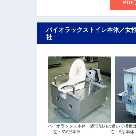
PD
バイオラックストイレ本体／女
社
バイオラックス本体（処理能力の違いで機種
左：SW型本体 右：S型本体