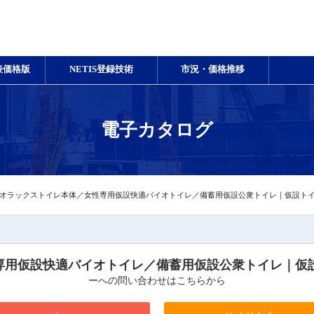
表価格版
NETIS登録技術
市況・価格推移
電子カタログ
オラックストイレ本体／女性専用仮設快適バイオトイレ／備蓄用仮設公衆トイレ｜仮設ト
専用仮設快適バイオトイレ／備蓄用仮設公衆トイレ｜仮
ーへの問い合わせはこちらから