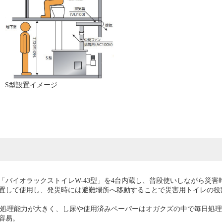
S型設置イメージ
「バイオラックストイレW-43型」を4台内蔵し、普段使いしながら災
置して使用し、発災時には避難場所へ移動することで災害用トイレの役
0回と処理能力が大きく、し尿や使用済みペーパーはオガクズの中で毎日処
容易。