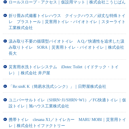
ロールスロープ・アクセス｜仮設用マット｜株式会社こうじばん
折り畳み式備蓄トイレハウス クイックハウス／頑丈な特殊トイ
レ プラストール｜災害用トイレ・バイオトイレ｜スターライト
工業株式会社
汲み取り不要の循環型バイオトイレ A.Q／快適性を追求した汲
み取りトイレ SORA｜災害用トイレ・バイオトイレ｜株式会社
長大
災害用水洗トイレシステム iDotec Toilet（イドテック・トイ
レ）｜株式会社 井戸屋
「Re:sinK K（簡易水洗式シンク）」｜日野屋株式会社
ユニバーサルトイレ（SHRNｰJ1/SHRNｰW1）／FG快適トイレ｜仮
設トイレ｜旭ハウス工業株式会社
携帯トイレ clesana X1／トイレカー MARU MOBI｜災害用トイ
レ｜株式会社トイファクトリー