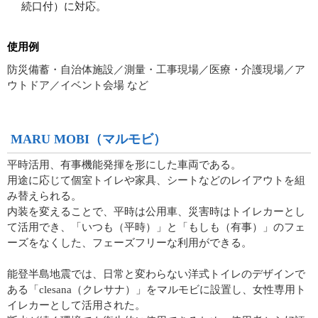
続口付）に対応。
使用例
防災備蓄・自治体施設／測量・工事現場／医療・介護現場／ア
ウトドア／イベント会場 など
MARU MOBI（マルモビ）
平時活用、有事機能発揮を形にした車両である。
用途に応じて個室トイレや家具、シートなどのレイアウトを組
み替えられる。
内装を変えることで、平時は公用車、災害時はトイレカーとし
て活用でき、「いつも（平時）」と「もしも（有事）」のフェ
ーズをなくした、フェーズフリーな利用ができる。
能登半島地震では、日常と変わらない洋式トイレのデザインで
ある「clesana（クレサナ）」をマルモビに設置し、女性専用ト
イレカーとして活用された。