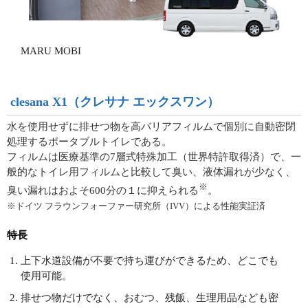
MARU MOBI
clesana X1（クレサナ エックスワン）
水を使用せずに排せつ物を高バリアフィルムで個別に自動密閉
処理するポータブルトイレである。
フィルムは医療基準の7層式特殊加工（世界特許取得済）で、一
般的なトイレ用フィルムと比較して臭い、液体漏れが少なく、
※
臭い漏れはおよそ600分の１に抑えられる
。
※ドイツ フラウンフォーファー研究所（IVV）による性能実証済
特長
上下水道設備が不要で持ち運びができるため、どこでも
使用可能。
排せつ物だけでなく、おむつ、残飯、生理用品なども密