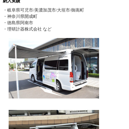
納入実績
・岐阜県可児市/美濃加茂市/大垣市/御嵩町
・神奈川県開成町
・徳島県阿南市
・理研計器株式会社 など