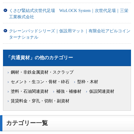
くさび緊結式次世代足場 WizLOCK System｜次世代足場｜三栄
工業株式会社
クレーンパッドシリーズ｜仮設用マット｜有限会社アビルコイン
ターナショナル
「共通資材」の他のカテゴリー
鋼材・非鉄金属資材・スクラップ
セメント・生コン・骨材・砕石
型枠・木材
塗料・石油関連資材
補強・補修材
仮設関連資材
賃貸料金・穿孔・切削・副資材
カテゴリー一覧