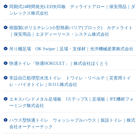
同期式24時間発光LED矢印板 ディライトアロー｜保安用品｜ダ
ンレックス株式会社
樹脂製(ポリエチレン)小型簡易バリア(ブロック) カディライト
｜保安用品｜エヌディーリース・システム株式会社
吊り棚足場 OK Swiper｜足場・支保材｜光洋機械産業株式会社
快適トイレ「快適HOKULET」｜株式会社ほくとう
常設自己処理型水洗トイレ トワイレ・リベルテ｜災害用トイ
レ・バイオトイレ｜H.O.C株式会社
エキスパンドメタル足場板 JステップX｜足場板｜JFE機材フォ
ーミング株式会社
ハウス型快適トイレ ウォッシャブルハウス｜仮設トイレ｜株式
会社オーディーテック