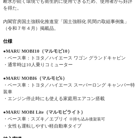
断水が続く環境でも衛生的に使用できるため、使用者から好評
を得た。
内閣官房国土強靱化推進室「国土強靱化 民間の取組事例集」
（令和７年４月）掲載品。
仕様
●MARU MOBI10（マルモビ10）
・ベース車：トヨタ／ハイエース ワゴン グランドキャビン
・通常時は10人乗りコミューター
●MARU MOBI6（マルモビ6）
・ベース車：トヨタ／ハイエース スーパーロング キャンパー特
装車
・エンジン停止時にも使える家庭用エアコン搭載
●MARU MOBI Lite（マルモビライト）
・ベース車：スズキ／エブリイ
※持ち込み後架装可
・女性も運転しやすい軽自動車タイプ