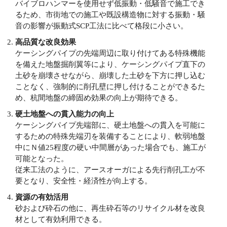
バイブロハンマーを使用せず低振動・低騒音で施工でき
るため、市街地での施工や既設構造物に対する振動・騒
音の影響が振動式SCP工法に比べて格段に小さい。
高品質な改良効果
ケーシングパイプの先端周辺に取り付けてある特殊機能
を備えた地盤掘削翼等により、ケーシングパイプ直下の
土砂を崩壊させながら、崩壊した土砂を下方に押し込む
ことなく、強制的に削孔壁に押し付けることができるた
め、杭間地盤の締固め効果の向上が期待できる。
硬土地盤への貫入能力の向上
ケーシングパイプ先端部に、硬土地盤への貫入を可能に
するための特殊先端刃を装備することにより、軟弱地盤
中にＮ値25程度の硬い中間層があった場合でも、施工が
可能となった。
従来工法のように、アースオーガによる先行削孔工が不
要となり、安全性・経済性が向上する。
資源の有効活用
砂および砕石の他に、再生砕石等のリサイクル材を改良
材として有効利用できる。