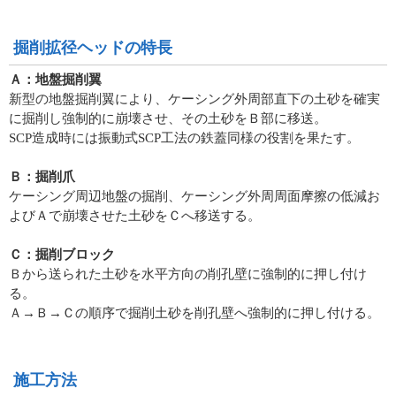
掘削拡径ヘッドの特長
Ａ：地盤掘削翼
新型の地盤掘削翼により、ケーシング外周部直下の土砂を確実
に掘削し強制的に崩壊させ、その土砂をＢ部に移送。
SCP造成時には振動式SCP工法の鉄蓋同様の役割を果たす。
Ｂ：掘削爪
ケーシング周辺地盤の掘削、ケーシング外周周面摩擦の低減お
よびＡで崩壊させた土砂をＣへ移送する。
Ｃ：掘削ブロック
Ｂから送られた土砂を水平方向の削孔壁に強制的に押し付け
る。
Ａ→Ｂ→Ｃの順序で掘削土砂を削孔壁へ強制的に押し付ける。
施工方法