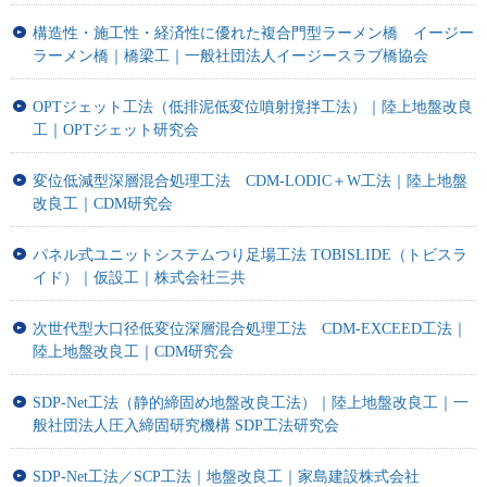
構造性・施工性・経済性に優れた複合門型ラーメン橋 イージー
ラーメン橋｜橋梁工｜一般社団法人イージースラブ橋協会
OPTジェット工法（低排泥低変位噴射撹拌工法）｜陸上地盤改良
工｜OPTジェット研究会
変位低減型深層混合処理工法 CDM-LODIC＋W工法｜陸上地盤
改良工｜CDM研究会
パネル式ユニットシステムつり足場工法 TOBISLIDE（トビスラ
イド）｜仮設工｜株式会社三共
次世代型大口径低変位深層混合処理工法 CDM-EXCEED工法｜
陸上地盤改良工｜CDM研究会
SDP-Net工法（静的締固め地盤改良工法）｜陸上地盤改良工｜一
般社団法人圧入締固研究機構 SDP工法研究会
SDP-Net工法／SCP工法｜地盤改良工｜家島建設株式会社