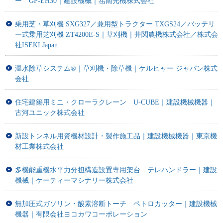
ー GP-EH30｜建設機械｜岳南光機株式会社
乗用芝・草刈機 SXG327／兼用型トラクター TXGS24／バッテリ
ー式乗用芝刈機 ZT4200E-S｜草刈機｜井関農機株式会社／株式会
社ISEKI Japan
温水除草システム®｜草刈機・除草機｜ケルヒャー ジャパン株式
会社
住宅建築用ミニ・クローラクレーン U-CUBE｜建設機械機器｜
古河ユニック株式会社
新設トンネル用資機材設計・製作施工品｜建設機械機器｜東京機
材工業株式会社
多機能重機水平力分担構造設置専用架台 テレハンドラー｜建設
機械｜ケーティーマシナリー株式会社
無加圧式ガソリン・酸素溶断トーチ ペトロカッター｜建設機械
機器｜有限会社ヨコカワコーポレーション