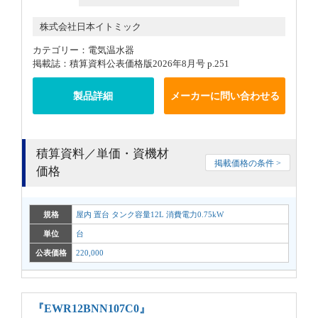
株式会社日本イトミック
カテゴリー：電気温水器
掲載誌：積算資料公表価格版2026年8月号 p.251
製品詳細
メーカーに問い合わせる
積算資料／単価・資機材
掲載価格の条件 >
価格
規格
屋内 置台 タンク容量12L 消費電力0.75kW
単位
台
公表価格
220,000
『EWR12BNN107C0』