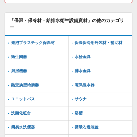
「保温・保冷材・給排水衛生設備資材」の他のカテゴリ
ー
発泡プラスチック保温材
保温保冷用外装材・補助材
衛生陶器
水栓金具
厨房機器
排水金具
熱交換型給湯器
電気温水器
ユニットバス
サウナ
洗面化粧台
浴槽
簡易水洗便器
循環ろ過装置