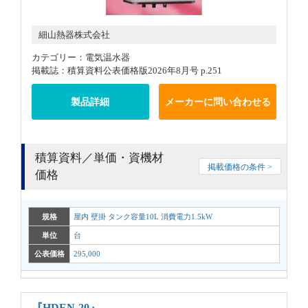
細山熱器株式会社
カテゴリー：電気温水器
掲載誌：積算資料公表価格版2026年8月号 p.251
製品詳細
メーカーに問い合わせる
積算資料／単価・資機材
掲載価格の条件 >
価格
規格
屋内 壁掛 タンク容量10L 消費電力1.5kW
単位
台
公表価格
295,000
『HDEN-20』