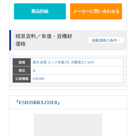
製品詳細
メーカーに問い合わせる
積算資料／単価・資機材
掲載価格の条件 >
価格
規格
屋内 床置 タンク容量20L 消費電力1.5kW
単位
台
公表価格
158,000
『ESD35BRX231E0』