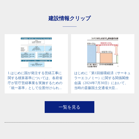
建設情報クリップ
1.はじめに国が発注する営繕工事に
はじめに「第1回循環経済（サーキュ
関する積算基準については、各府省
ラーエコノミー）に関する関係閣僚
庁が官庁営繕事業を実施するための
会議（2024年7月30日）において、
「統一基準」として位置付けられ...
当時の斎藤国土交通省大臣...
一覧を見る