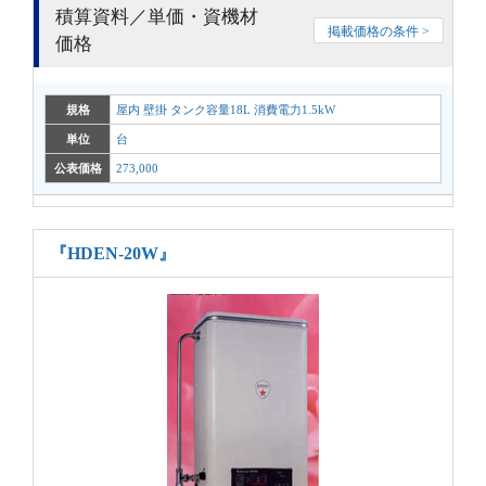
積算資料／単価・資機材
掲載価格の条件 >
価格
規格
屋内 壁掛 タンク容量18L 消費電力1.5kW
単位
台
公表価格
273,000
『HDEN-20W』