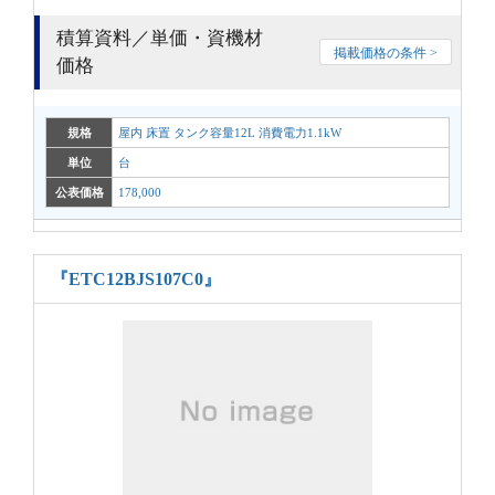
積算資料／単価・資機材
掲載価格の条件 >
価格
規格
屋内 床置 タンク容量12L 消費電力1.1kW
単位
台
公表価格
178,000
『ETC12BJS107C0』