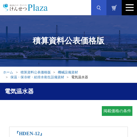
積算資料公表価格版
ホーム
積算資料公表価格版
機械設備資材
保温・保冷材・給排水衛生設備資材
電気温水器
電気温水器
掲載価格の条件
『HDEN-12』