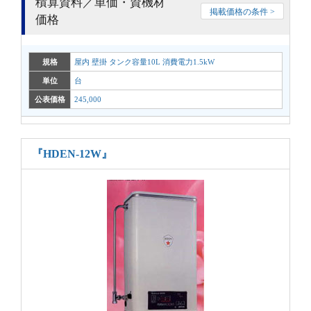
積算資料／単価・資機材
掲載価格の条件 >
価格
規格
屋内 壁掛 タンク容量10L 消費電力1.5kW
単位
台
公表価格
245,000
『HDEN-12W』