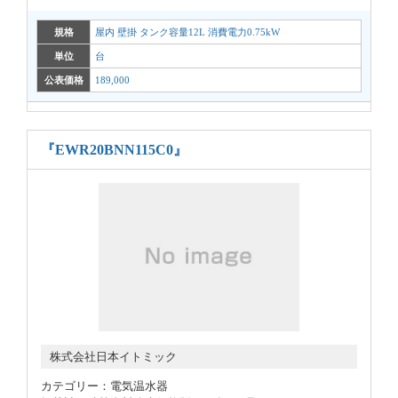
規格
屋内 壁掛 タンク容量12L 消費電力0.75kW
単位
台
公表価格
189,000
『EWR20BNN115C0』
株式会社日本イトミック
カテゴリー：電気温水器