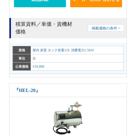
積算資料／単価・資機材
掲載価格の条件 >
価格
規格
屋内 床置 タンク容量12L 消費電力1.5kW
単位
台
公表価格
129,000
『HEL-20』