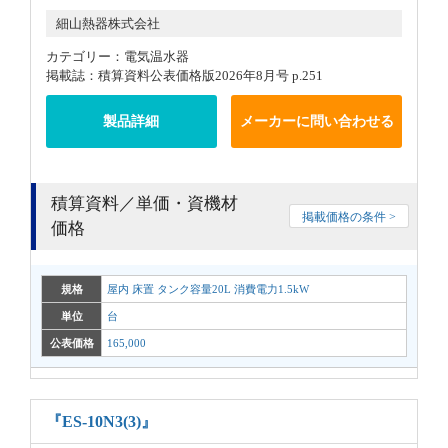
細山熱器株式会社
カテゴリー：電気温水器
掲載誌：積算資料公表価格版2026年8月号 p.251
製品詳細
メーカーに問い合わせる
積算資料／単価・資機材
掲載価格の条件 >
価格
規格
屋内 床置 タンク容量20L 消費電力1.5kW
単位
台
公表価格
165,000
『ES-10N3(3)』