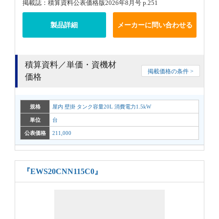
掲載誌：積算資料公表価格版2026年8月号 p.251
製品詳細
メーカーに問い合わせる
積算資料／単価・資機材
掲載価格の条件 >
価格
規格
屋内 壁掛 タンク容量20L 消費電力1.5kW
単位
台
公表価格
211,000
『EWS20CNN115C0』