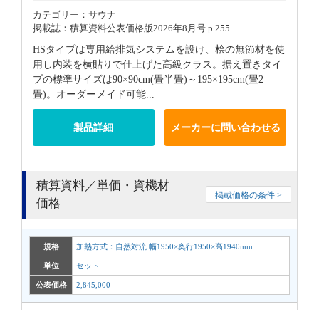
カテゴリー：サウナ
掲載誌：積算資料公表価格版2026年8月号 p.255
HSタイプは専用給排気システムを設け、桧の無節材を使
用し内装を横貼りで仕上げた高級クラス。据え置きタイ
プの標準サイズは90×90cm(畳半畳)～195×195cm(畳2
畳)。オーダーメイド可能...
製品詳細
メーカーに問い合わせる
積算資料／単価・資機材
掲載価格の条件 >
価格
規格
加熱方式：自然対流 幅1950×奥行1950×高1940mm
単位
セット
公表価格
2,845,000