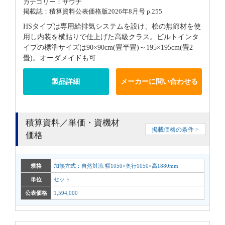
カテゴリー：サウナ
掲載誌：積算資料公表価格版2026年8月号 p.255
HSタイプは専用給排気システムを設け、桧の無節材を使
用し内装を横貼りで仕上げた高級クラス。ビルトインタ
イプの標準サイズは90×90cm(畳半畳)～195×195cm(畳2
畳)。オーダメイドも可...
製品詳細
メーカーに問い合わせる
積算資料／単価・資機材
掲載価格の条件 >
価格
規格
加熱方式：自然対流 幅1050×奥行1050×高1880mm
単位
セット
公表価格
1,594,000