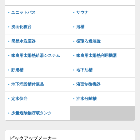
ユニットバス
サウナ
洗面化粧台
浴槽
簡易水洗便器
循環ろ過装置
家庭用太陽熱給湯システム
家庭用太陽熱利用機器
貯湯槽
地下油槽
地下埋設槽付属品
液面制御機器
定水位弁
油水分離槽
少量危険物貯蔵タンク
ピックアップメーカー