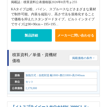
掲載誌：積算資料公表価格版2026年8月号 p.255
KAタイプは桧、パイン、スプルースなどさまざまな素材
で制作可能。内装を縦貼り、高さ寸法を規格化すること
で価格を抑えたスタンダードタイプ。ビルトインタイプ
でサイズは90×90cm～195×195...
製品詳細
メーカーに問い合わせる
積算資料／単価・資機材
掲載価格の条件 >
価格
規格
加熱方式：自然対流 幅1800×奥行1800×高1940mm
単位
セット
公表価格
2,179,000
『メトスプライベートサウナMPS-2000CL-F』