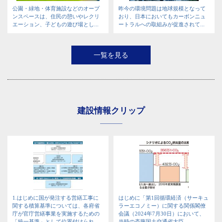
公園・緑地・体育施設などのオープ
昨今の環境問題は地球規模となって
ンスペースは、住民の憩いやレクリ
おり、日本においてもカーボンニュ
エーション、子どもの遊び場とし...
ートラルへの取組みが促進されて...
一覧を見る
建設情報クリップ
1.はじめに国が発注する営繕工事に
はじめに「第1回循環経済（サーキュ
関する積算基準については、各府省
ラーエコノミー）に関する関係閣僚
庁が官庁営繕事業を実施するための
会議（2024年7月30日）において、
「統一基準」として位置付けられ...
当時の斎藤国土交通省大臣...