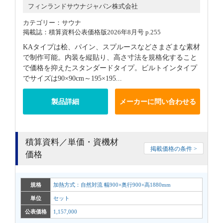
フィンランドサウナジャパン株式会社
カテゴリー：サウナ
掲載誌：積算資料公表価格版2026年8月号 p.255
KAタイプは桧、パイン、スプルースなどさまざまな素材
で制作可能。内装を縦貼り、高さ寸法を規格化すること
で価格を抑えたスタンダードタイプ。ビルトインタイプ
でサイズは90×90cm～195×195...
製品詳細
メーカーに問い合わせる
積算資料／単価・資機材
掲載価格の条件 >
価格
規格
加熱方式：自然対流 幅900×奥行900×高1880mm
単位
セット
公表価格
1,157,000