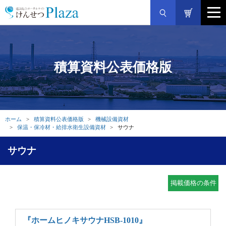
積算資料公表価格版
ホーム
積算資料公表価格版
機械設備資材
保温・保冷材・給排水衛生設備資材
サウナ
サウナ
掲載価格の条件
『ホームヒノキサウナHSB-1010』