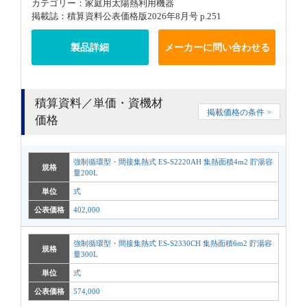
カテゴリー：家庭用太陽熱利用機器
掲載誌：積算資料公表価格版2026年8月号 p.251
製品詳細
メーカーに問い合わせる
積算資料／単価・資機材
掲載価格の条件 >
価格
強制循環型・間接集熱式 ES-S2220AH 集熱面積4m2 貯湯容
規格
量200L
単位
式
公表価格
402,000
強制循環型・間接集熱式 ES-S2330CH 集熱面積6m2 貯湯容
規格
量300L
単位
式
公表価格
574,000