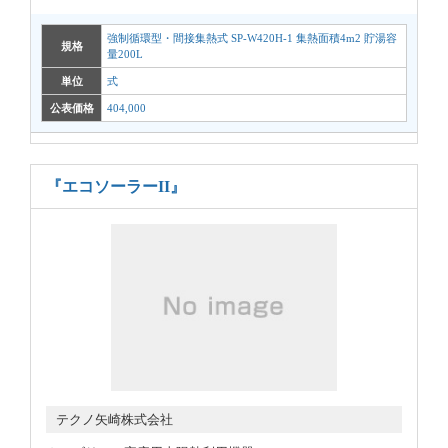
強制循環型・間接集熱式 SP-W420H-1 集熱面積4m2 貯湯容
規格
量200L
単位
式
公表価格
404,000
『エコソーラーII』
テクノ矢崎株式会社