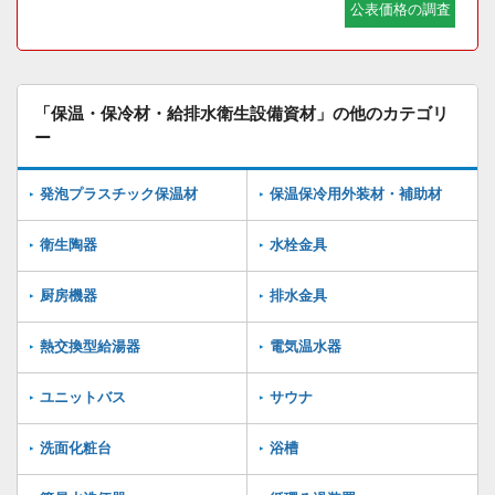
公表価格の調査
「保温・保冷材・給排水衛生設備資材」の他のカテゴリ
ー
発泡プラスチック保温材
保温保冷用外装材・補助材
衛生陶器
水栓金具
厨房機器
排水金具
熱交換型給湯器
電気温水器
ユニットバス
サウナ
洗面化粧台
浴槽