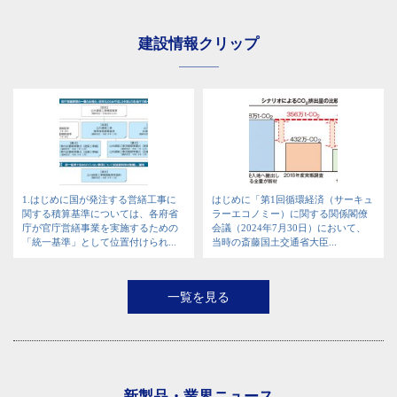
建設情報クリップ
1.はじめに国が発注する営繕工事に
はじめに「第1回循環経済（サーキュ
関する積算基準については、各府省
ラーエコノミー）に関する関係閣僚
庁が官庁営繕事業を実施するための
会議（2024年7月30日）において、
「統一基準」として位置付けられ...
当時の斎藤国土交通省大臣...
一覧を見る
新製品・業界ニュース