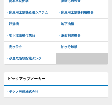
簡易水洗便器
循環ろ過装置
家庭用太陽熱給湯システム
家庭用太陽熱利用機器
貯湯槽
地下油槽
地下埋設槽付属品
液面制御機器
定水位弁
油水分離槽
少量危険物貯蔵タンク
ピックアップメーカー
テクノ矢崎株式会社