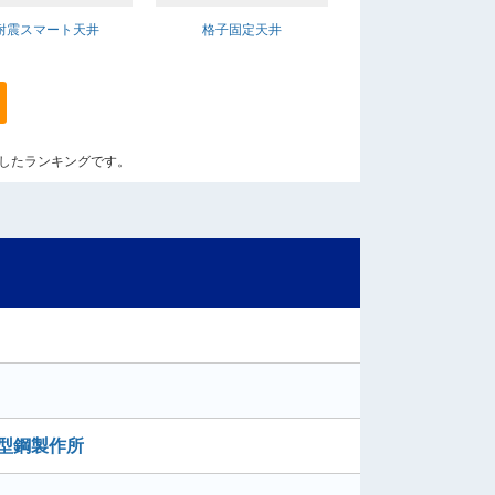
耐震スマート天井
格子固定天井
算出したランキングです。
藤型鋼製作所