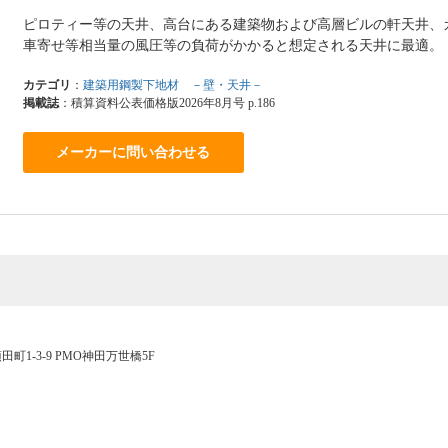
ピロティー等の天井、高台にある建築物および高層ビルの軒天井、
車寄せ等相当量の風圧等の負荷がかかると想定される天井に最適。
カテゴリ
：
建築用鋼製下地材 －壁・天井－
掲載誌
：積算資料公表価格版2026年8月号 p.186
メーカーに問い合わせる
田町1-3-9 PMO神田万世橋5F