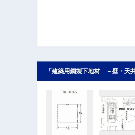
「建築用鋼製下地材 －壁・天