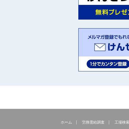
ホーム
労務需給調査
工場検