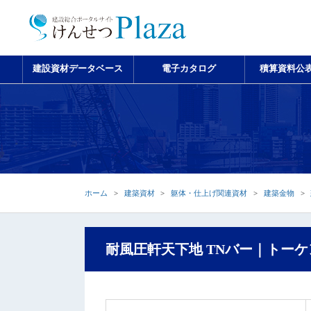
建設資材データベース
電子カタログ
積算資料公
ホーム
建築資材
躯体・仕上げ関連資材
建築金物
耐風圧軒天下地 TNバー｜トー