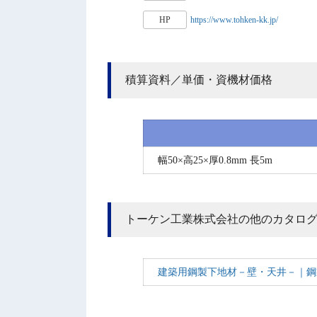
HP
https://www.tohken-kk.jp/
積算資料／単価・資機材価格
幅50×高25×厚0.8mm 長5m
トーケン工業株式会社の他のカタロ
建築用鋼製下地材－壁・天井－｜鋼