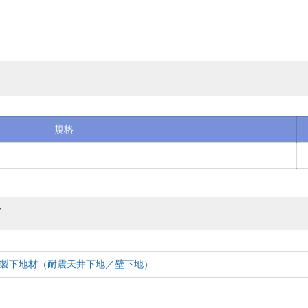
規格
グ
製下地材（耐震天井下地／壁下地）