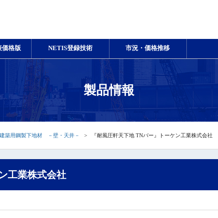
表価格版
NETIS登録技術
市況・価格推移
製品情報
建築用鋼製下地材 －壁・天井－
『耐風圧軒天下地 TNバー』トーケン工業株式会社
ケン工業株式会社