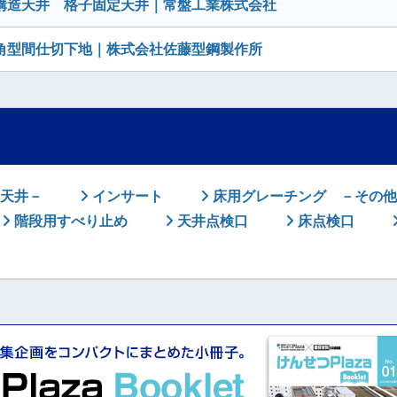
構造天井 格子固定天井｜常盤工業株式会社
角型間仕切下地｜株式会社佐藤型鋼製作所
天井－
インサート
床用グレーチング －その他
階段用すべり止め
天井点検口
床点検口