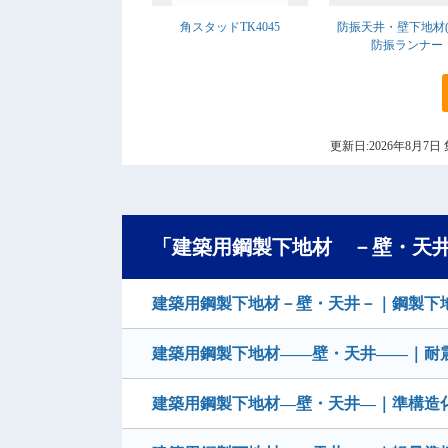
角スタッドTK4045
防振天井・壁下地材(6
防振ランナー
更新日:2026年8月
「建築用鋼製下地材 －壁・天
建築用鋼製下地材－壁・天井－｜鋼製下
建築用鋼製下地材——壁・天井——｜耐
建築用鋼製下地材―壁・天井―｜準構造化