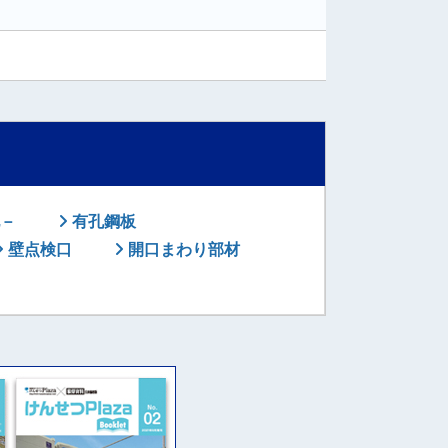
－
有孔鋼板
壁点検口
開口まわり部材