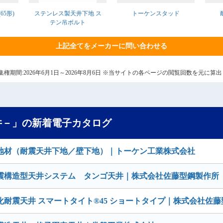
5形)
ステンレス製天井下地 ス
トーケンスタッド
テン吊ボルト
上記全てをメーカーに問い合わせる
7日 集権期間:2026年6月1日～2026年8月6日 ※当サイトの各ページの閲覧回数を元に
井－」の新着電子カタログ
地材（耐震天井下地／壁下地）｜トーケン工業株式会社
震構造型天井システム タンゴ天井｜株式会社佐藤型鋼製作所
耐震天井 スマートタイト®45 ショートタイプ｜株式会社佐