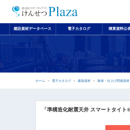
建設資材データベース
電子カタログ
積算資料公
ホーム
電子カタログ
建築資材
躯体・仕上げ関連資材
「準構造化耐震天井 スマートタイト