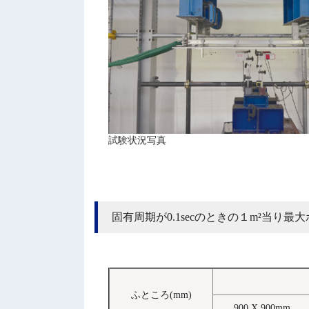
試験状況写真
固有周期が0.1secのときの１m²当り最
ふところ(mm)
900 X 900mm