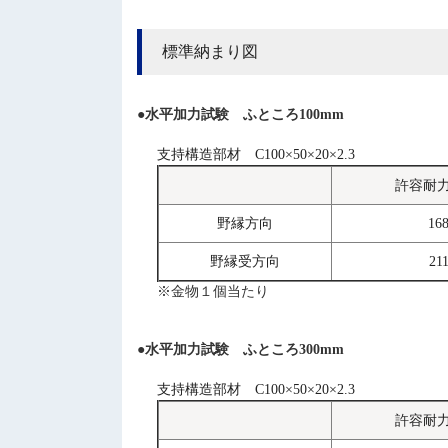
標準納まり図
●水平加力試験 ふところ100mm
支持構造部材 C100×50×20×2.3
許容耐
野縁方向
16
野縁受方向
21
※金物１個当たり
●水平加力試験 ふところ300mm
支持構造部材 C100×50×20×2.3
許容耐