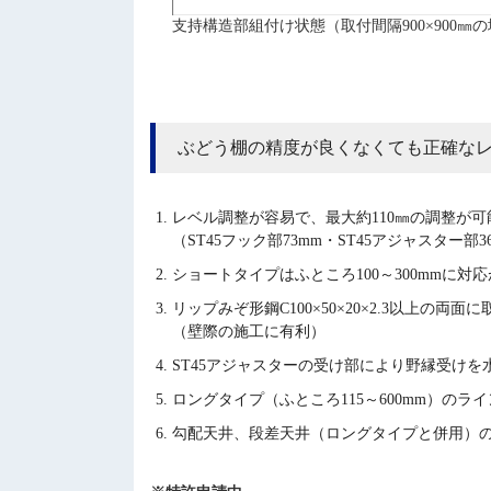
支持構造部組付け状態（取付間隔900×900㎜
ぶどう棚の精度が良くなくても正確な
レベル調整が容易で、最大約110㎜の調整が可
（ST45フック部73mm・ST45アジャスター部3
ショートタイプはふところ100～300mmに対
リップみぞ形鋼C100×50×20×2.3以上の両
（壁際の施工に有利）
ST45アジャスターの受け部により野縁受け
ロングタイプ（ふところ115～600mm）のラ
勾配天井、段差天井（ロングタイプと併用）