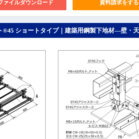
Fファイルダウンロード
資料請求をする
ト®45 ショートタイプ｜建築用鋼製下地材―壁・