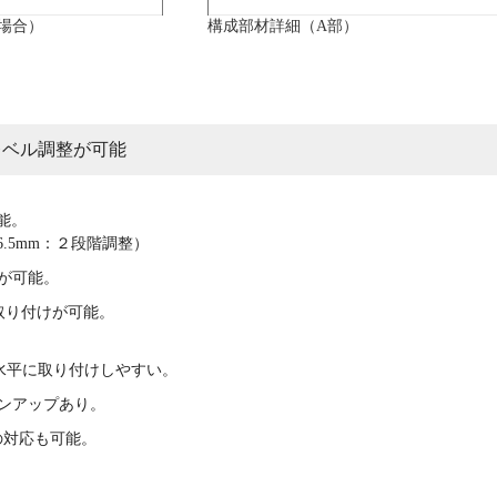
の場合）
構成部材詳細（A部）
レベル調整が可能
能。
6.5mm：２段階調整）
応が可能。
面に取り付けが可能。
を水平に取り付けしやすい。
インアップあり。
の対応も可能。