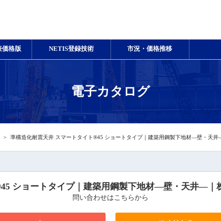
表価格版
NETIS登録技術
市況・価格推移
電子カタログ
準構造化耐震天井 スマートタイト®45 ショートタイプ｜建築用鋼製下地材―壁・天
®45 ショートタイプ｜建築用鋼製下地材―壁・天井―
問い合わせはこちらから