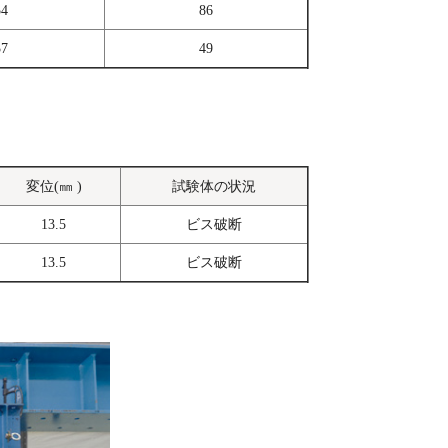
54
86
37
49
変位(㎜ )
試験体の状況
13.5
ビス破断
13.5
ビス破断