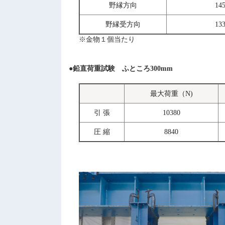
野縁方向
14
野縁受方向
13
※金物１個当たり
●鉛直荷重試験 ふところ300mm
最大荷重（N)
引 張
10380
圧 縮
8840