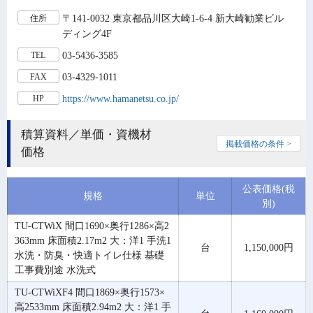
〒141-0032 東京都品川区大崎1-6-4 新大崎勧業ビル
住所
ディング4F
03-5436-3585
TEL
03-4329-1011
FAX
https://www.hamanetsu.co.jp/
HP
積算資料／単価・資機材
掲載価格の条件 >
価格
公表価格(税
規格
単位
別)
TU-CTWiX 間口1690×奥行1286×高2
363mm 床面積2.17m2 大：洋1 手洗1
台
1,150,000円
水洗・防臭・快適トイレ仕様 基礎
工事費別途 水洗式
TU-CTWiXF4 間口1869×奥行1573×
高2533mm 床面積2.94m2 大：洋1 手